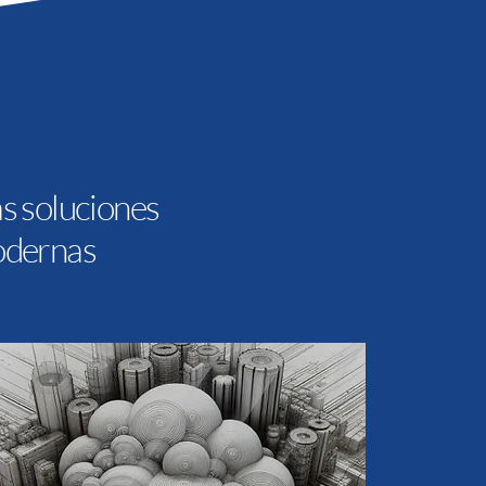
s soluciones
odernas