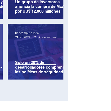
 y
Un grupo de inversores
der
anuncia la compra de McAfee
por US$ 12.000 millones
Redcómputo Ltda
21 oct 2021
2 min de lectura
Solo un 20% de
-
desarrolladores comprende
las políticas de seguridad
que debe seguir