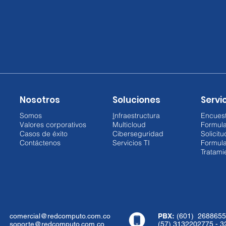
Nosotros
Soluciones
Servic
Somos
I
nfraestructura
Encuest
Valores corporativos
Multicloud
Formul
Casos de éxito
Ciberseguridad
Solicit
Contáctenos
Servicios TI
Formula
Tratami
comercial@redcomputo.com.co
PBX:
(601) 2688655
soporte@redcomputo.com.co
(57) 3132202775 - 