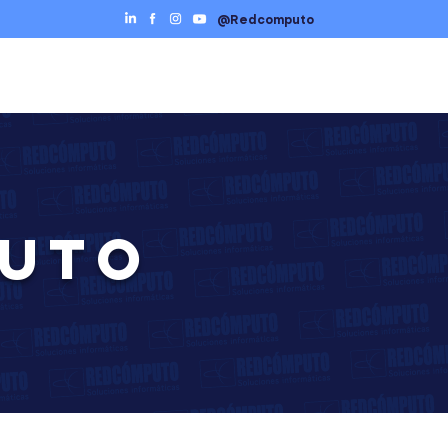
@Redcomputo
Ciberseguridad
Servicios TI
Contáctenos
PUTO