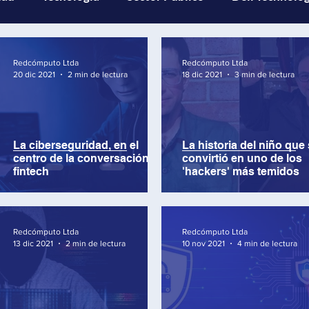
com
MinTIC
Data center
Curiosidades Tech
Redcómputo Ltda
Redcómputo Ltda
20 dic 2021
2 min de lectura
18 dic 2021
3 min de lectura
tificial
Redcómputo
La ciberseguridad, en el
La historia del niño que
centro de la conversación
convirtió en uno de los
fintech
'hackers' más temidos
Redcómputo Ltda
Redcómputo Ltda
13 dic 2021
2 min de lectura
10 nov 2021
4 min de lectura