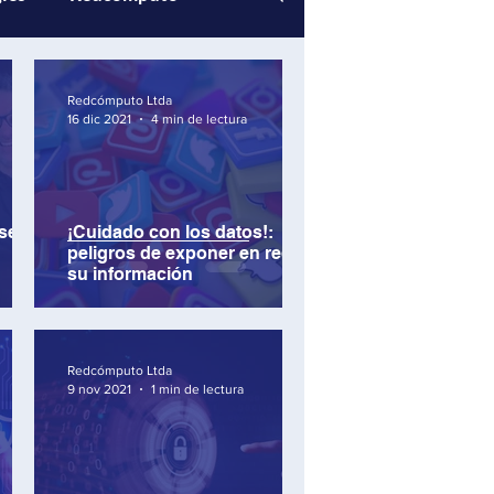
Eventos Redcómputo
Redcómputo Ltda
16 dic 2021
4 min de lectura
 se
¡Cuidado con los datos!:
peligros de exponer en redes
su información
Redcómputo Ltda
9 nov 2021
1 min de lectura