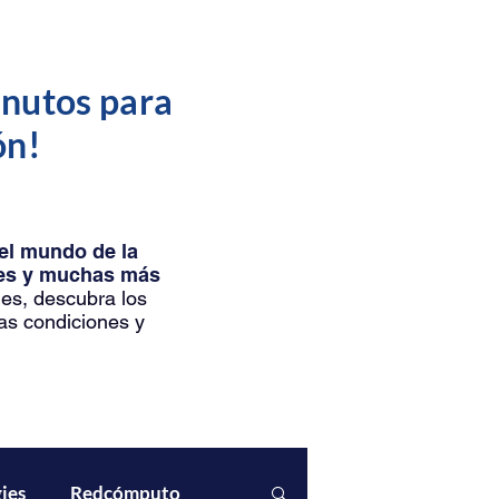
inutos para
ón!
del mundo de la
ntes y muchas más
les, descubra los
as condiciones y
ies
Redcómputo