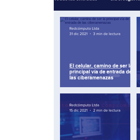
Gestión de servicios
Andi
Redcómputo Ltda
31 dic 2021
3 min de lectura
Multicloud
Inteligencia Ar
El celular, camino de ser la
principal vía de entrada de
las ciberamenazas
Redcómputo Ltda
15 dic 2021
2 min de lectura