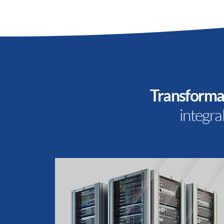
Transformac
integr