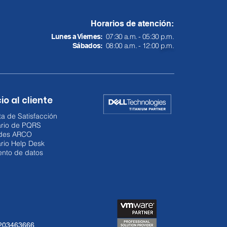
Horarios de atención:
07:30 a.m. - 05:30 p.m.
Lunes a Viernes:
08:00 a.m. - 12:00
p.m.
Sábados:
io al cliente
a de Satisfacción
ario de PQRS
udes ARCO
rio Help Desk
ento de datos
3203463666