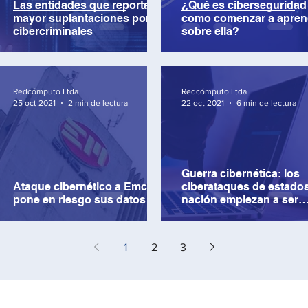
Las entidades que reportan
¿Qué es ciberseguridad
mayor suplantaciones por
como comenzar a apren
cibercriminales
sobre ella?
Redcómputo Ltda
Redcómputo Ltda
25 oct 2021
2 min de lectura
22 oct 2021
6 min de lectura
Guerra cibernética: los
Ataque cibernético a Emcali
ciberataques de estados
pone en riesgo sus datos
nación empiezan a ser
preocupantes
1
2
3