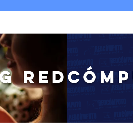
Nosotros
Infraestructura TI
Multicloud
G REDCÓM