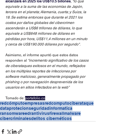
alcanzará en 2025 los US$10.5 billones
, 
“lo que 
equivale a la suma de las economías de Japón, 
tercera en el planeta; Alemania, cuarta; y Suiza, la 
18. Se estima entonces que durante el 2021 los 
costos por daños globales del cibercrimen 
ascenderán a US$6 trillones de dólares, lo que 
equivale a US$648 millones de dólares en 
pérdidas por hora, US$11,4 millones en un minuto 
y cerca de US$190.000 dólares por segundo".
Asimismo, el informe apuntó que estos datos 
responden al 
“incremento significativo de los casos 
de ciberataques exitosos en el mundo, reflejados 
en los múltiples reportes de infecciones por 
software malicioso, generalmente propagado por 
phishing o por navegación desprevenida de los 
usuarios en sitios infectados en la web”
Tomado de: 
portafolio.co
redcómputo
empresas
redcomputo
ciberataque
dataprotecion
seguridadinformatica
ransomware
edr
antivirus
firewall
malware
cibercriminales
delitos cibernéticos