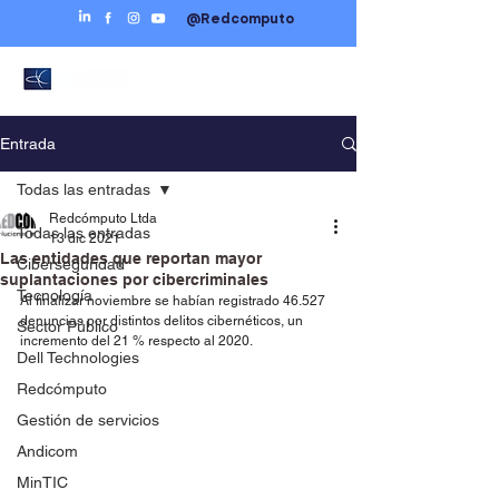
@Redcomputo
Entrada
Todas las entradas
Redcómputo Ltda
Todas las entradas
13 dic 2021
Las entidades que reportan mayor
Ciberseguridad
suplantaciones por cibercriminales
Tecnología
Al finalizar noviembre se habían registrado 46.527 
denuncias por distintos delitos cibernéticos, un 
Sector Público
incremento del 21 % respecto al 2020.
Dell Technologies
Redcómputo
Gestión de servicios
Andicom
MinTIC