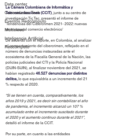
Data center
La Cámara Colombiana de Informática y 
Curiosidades Tech
Telecomunicaciones (CCIT)
, junto a su centro de 
investigación Tic Tac, presentó el informe de 
Eventos Redcómputo
'Tendencias del Cibercrimen 2021- 2022: nuevas 
Multicloud
amenazas al comercio electrónico'
Inteligencia Artificial
De acuerdo con el reporte, en Colombia, al analizar 
el comportamiento del cibercrimen, reflejado en el 
Redcómputo
número de denuncias instauradas ante el 
ecosistema de la Fiscalía General de la Nación, las 
policías judiciales del CTI y la Policía Nacional 
(DIJIN-SIJIN), al finalizar noviembre del 2021, se 
habían registrado 
46.527 denuncias por distintos 
delitos, 
lo que equivaldría a un incremento del 21 
% respecto al 2020.
“Si se tienen en cuenta, comparativamente, los 
años 2019 y 2021, es decir sin contabilizar el año 
de pandemia, el incremento alcanzó un 107 % 
acumulado entre el incremento suscitado durante 
el 2020 y el aumento continuo durante el 2021”,
detalló el informe de la CCIT.
Por su parte, en cuanto a las entidades 