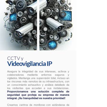
CCTV y
Videovigilancia IP
Asegure la integridad de sus intereses, activos y
colaboradores mediante entornos seguros y
vigilados. Mantenga una supervisión total, incluso en
los rincones más remotos de su infraestructura, con
un conocimiento exhaustivo y análisis detallado de
los visitantes que acceden a sus instalaciones.
Proporcionamos una solución completa de
seguridad que proteja su empresa de manera
integral. ¡Su tranquilidad es nuestra prioridad!
Creamos centros de monitoreo con estándares de