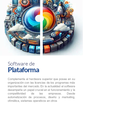
Software de
Plataforma
Complemente el hardware superior que posee en su
organización con las licencias de los programas más
importantes del mercado. En la actualidad el software
desempeña un papel crucial en el funcionamiento y la
competitividad de las empresas. Desde
automatización de procesos, diseño y marketing,
ofimática, sistemas operativos en otros
Con el software legal aumente las oportunidades de
competitividad, productividad y mejora de la industria
lo que repercute en beneficio de sus usuarios y