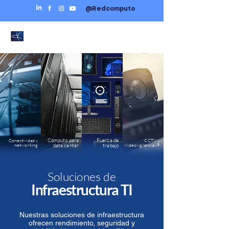
@Redcomputo
Conectividad y
Cómputo para
Fuerza de
CCTV y
networking
Videovigilancia IP
data center
trabajo
Soluciones de
Infraestructura TI
Nuestras soluciones de infraestructura
ofrecen rendimiento, seguridad y