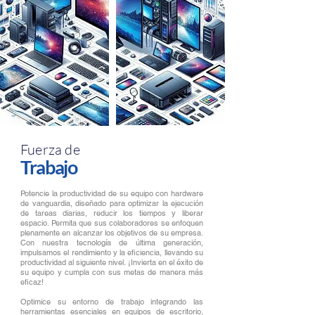
Fuerza de
Trabajo
Potencie la productividad de su equipo con hardware
de vanguardia, diseñado para optimizar la ejecución
de tareas diarias, reducir los tiempos y liberar
espacio. Permita que sus colaboradores se enfoquen
plenamente en alcanzar los objetivos de su empresa.
Con nuestra tecnología de última generación,
impulsamos el rendimiento y la eficiencia, llevando su
productividad al siguiente nivel. ¡Invierta en el éxito de
su equipo y cumpla con sus metas de manera más
eficaz!
Optimice su entorno de trabajo integrando las
herramientas esenciales en equipos de escritorio,