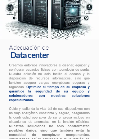
Adecuación de
Data center
Creamos entornos innovadores al diseñar, equipar y
configurar espacios físicos con tecnología de punta.
Nuestra solución no solo facilita el acceso y la
disposición de recursos informáticos, sino que
también asegura cargas energéticas seguras y
reguladas.
Optimice el tiempo de su empresa y
garantice la seguridad de su equipo y
colaboradores con nuestras soluciones
especializadas.
Cuide y extienda la vida útil de sus dispositivos con
un flujo energético constante y seguro, asegurando
la continuidad operativa de su empresa incluso en
situaciones de anomalías en la tensión eléctrica.
Nuestras soluciones no solo contrarrestan
posibles daños, sino que también evita la
necesidad de reemplazar componentes,