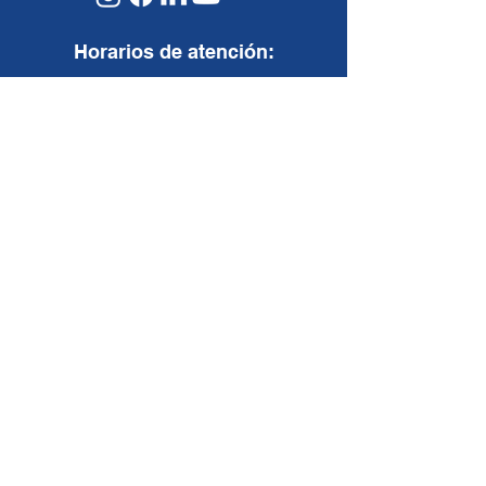
Horarios de atención:
07:30 a.m. - 05:30 p.m.
Lunes a Viernes:
08:00 a.m. - 12:00
p.m.
Sábados:
Nosotros
Somos
Valores corporativos
Casos de éxito
Contáctenos
Soluciones
I
nfraestructura
Multicloud
Ciberseguridad
Servicios TI
Servicio al cliente
Encuesta de Satisfacción
Formulario de PQRS
Solicitudes ARCO