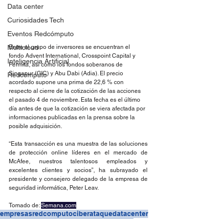
Data center
Curiosidades Tech
Eventos Redcómputo
Multicloud
Entre el grupo de inversores se encuentran el 
fondo Advent International, Crosspoint Capital y 
Inteligencia Artificial
Permita, así como los fondos soberanos de 
Singapur (GIC) y Abu Dabi (Adia). El precio 
Redcómputo
acordado supone una prima de 22,6 % con 
respecto al cierre de la cotización de las acciones 
el pasado 4 de noviembre. Esta fecha es el último 
día antes de que la cotización se viera afectada por 
informaciones publicadas en la prensa sobre la 
posible adquisición.
“Esta transacción es una muestra de las soluciones 
de protección online líderes en el mercado de 
McAfee, nuestros talentosos empleados y 
excelentes clientes y socios”, ha subrayado el 
presidente y consejero delegado de la empresa de 
seguridad informática, Peter Leav.
Tomado de: 
Semana.com
empresas
redcomputo
ciberataque
datacenter