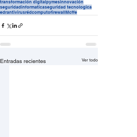
transformación digital
pymes
innovación
seguridadinformatica
seguridad tecnologica
edr
antivirus
rédcomputo
firewall
Mcffe
Ver todo
Entradas recientes