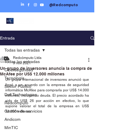
@Redcomputo
Entrada
Todas las entradas
Redcómputo Ltda
Todas las entradas
9 nov 2021
Un grupo de inversores anuncia la compra de
Ciberseguridad
McAfee por US$ 12.000 millones
Tecnología
Un grupo internacional de inversores anunció que 
llegó a un acuerdo con la empresa de seguridad 
Sector Público
informática McAfee para comprarla por US$ 14.000 
Dell Technologies
millones, incluyendo deuda. El precio acordado ha 
sido de US$ 26 por acción en efectivo, lo que 
Redcómputo
supone valorar el total de la empresa en US$ 
Gestión de servicios
12.000 millones.
Andicom
MinTIC