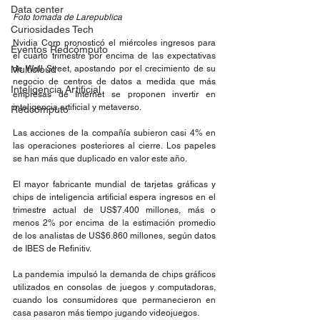
Data center
Foto tomada de Larepublica
Curiosidades Tech
Nvidia Corp pronosticó el miércoles ingresos para 
Eventos Redcómputo
el cuarto trimestre por encima de las expectativas 
Multicloud
de Wall Street, apostando por el crecimiento de su 
negocio de centros de datos a medida que más 
Inteligencia Artificial
empresas de Internet se proponen invertir en 
inteligencia artificial y metaverso.
Redcómputo
Las acciones de la compañía subieron casi 4% en 
las operaciones posteriores al cierre. Los papeles 
se han más que duplicado en valor este año.
El mayor fabricante mundial de tarjetas gráficas y 
chips de inteligencia artificial espera ingresos en el 
trimestre actual de US$7.400 millones, más o 
menos 2% por encima de la estimación promedio 
de los analistas de US$6.860 millones, según datos 
de IBES de Refinitiv.
La pandemia impulsó la demanda de chips gráficos 
utilizados en consolas de juegos y computadoras, 
cuando los consumidores que permanecieron en 
casa pasaron más tiempo jugando videojuegos.