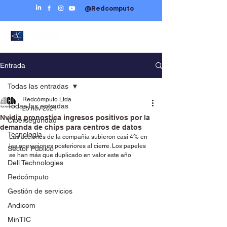
@Redcomputo
Entrada
Todas las entradas
Redcómputo Ltda
Todas las entradas
25 nov 2021
Nvidia pronostica ingresos positivos por la
Ciberseguridad
demanda de chips para centros de datos
Tecnología
Las acciones de la compañía subieron casi 4% en 
las operaciones posteriores al cierre. Los papeles 
Sector Público
se han más que duplicado en valor este año
Dell Technologies
Redcómputo
Gestión de servicios
Andicom
MinTIC