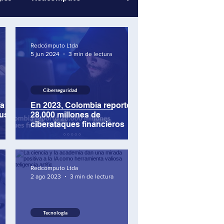
Eventos Redcómputo
Redcómputo Ltda
5 jun 2024
3 min de lectura
Ciberseguridad
ía
En 2023, Colombia reportó
sus
28.000 millones de
ciberataques financieros
Redcómputo Ltda
2 ago 2023
3 min de lectura
Tecnología