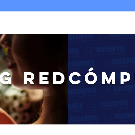
Nosotros
Infraestructura TI
Multicloud
G REDCÓM