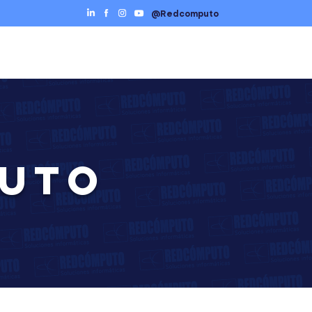
@Redcomputo
Ciberseguridad
Servicios TI
Contáctenos
PUTO