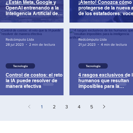
¿Están Meta, Google y
¡Atento! Conozca cómo
OpenAI entrenando a la
protegerse de la nueva 
Inteligencia Artificial de
de los estafadores: voc
manera ilegal?
clonadas con IA
Redcómputo Ltda
Redcómputo Ltda
28 jul 2023
2 min de lectura
21 jul 2023
4 min de lectura
Tecnología
Tecnología
Control de costos: el reto que
4 rasgos exclusivos de 
la IA puede resolver de
humanos que resultan
manera efectiva
imposibles para la
inteligencia artificial
1
2
3
4
5