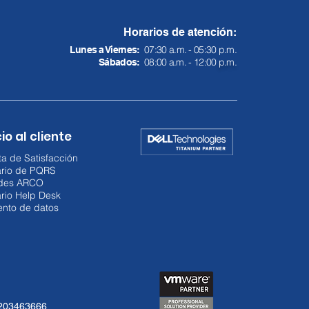
Horarios de atención:
07:30 a.m. - 05:30 p.m.
Lunes a Viernes:
08:00 a.m. - 12:00
p.m.
Sábados:
io al cliente
a de Satisfacción
ario de PQRS
udes ARCO
rio Help Desk
ento de datos
3203463666