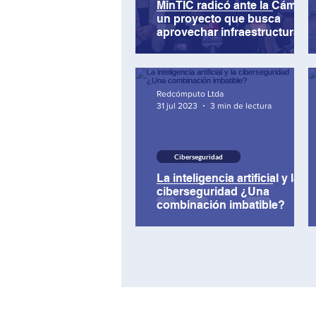
MinTIC radicó ante la Cámara
un proyecto que busca
aprovechar infraestructura
de datos
Redcómputo Ltda
31 jul 2023
3 min de lectura
Ciberseguridad
La inteligencia artificial y la
ciberseguridad ¿Una
combinación imbatible?