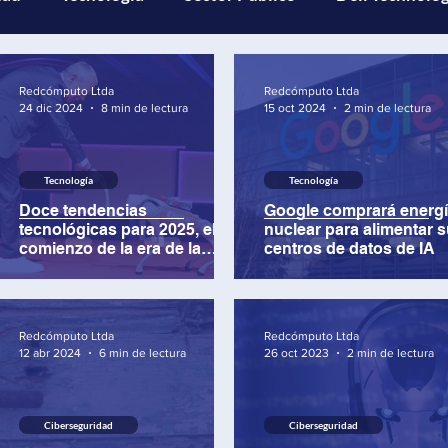
com
MinTIC
Data center
Curiosidades Tech
Redcómputo Ltda
Redcómputo Ltda
24 dic 2024
8 min de lectura
15 oct 2024
2 min de lectura
tificial
Redcómputo
Tecnología
Tecnología
Doce tendencias
Google comprará energ
tecnológicas para 2025, el
nuclear para alimentar 
comienzo de la era de la
centros de datos de IA
convergencia
Redcómputo Ltda
Redcómputo Ltda
12 abr 2024
6 min de lectura
26 oct 2023
2 min de lectura
Ciberseguridad
Ciberseguridad