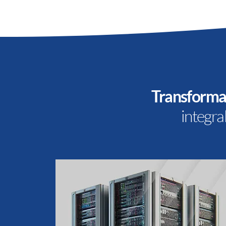
Transformac
integr