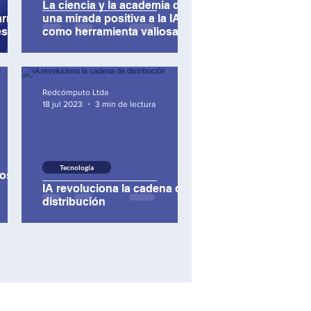
La ciencia y la academia dan
arma
una mirada positiva a la IA
es
como herramienta valiosa
teligencia artific
Redcómputo Ltda
18 jul 2023
3 min de lectura
Tecnología
los
IA revoluciona la cadena de
distribución