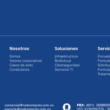
Nosotros
Soluciones
Servic
Somos
I
nfraestructura
Encuest
Valores corporativos
Multicloud
Formul
Casos de éxito
Ciberseguridad
Solicit
Contáctenos
Servicios TI
Formula
Tratami
comercial@redcomputo.com.co
PBX:
(601) 2688655
soporte@redcomputo.com.co
(57) 3132202775 - 