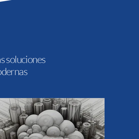
s soluciones
odernas