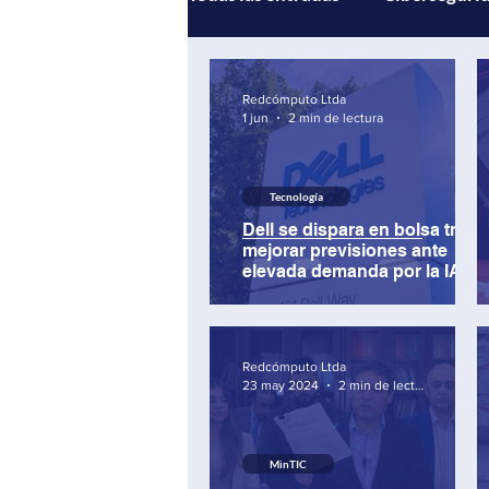
Gestión de servicios
Andi
Redcómputo Ltda
1 jun
2 min de lectura
Multicloud
Inteligencia Ar
Tecnología
Dell se dispara en bolsa tras
mejorar previsiones ante
elevada demanda por la IA
Redcómputo Ltda
23 may 2024
2 min de lectura
MinTIC