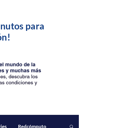
inutos para
ón!
del mundo de la
ntes y muchas más
les, descubra los
as condiciones y
ies
Redcómputo