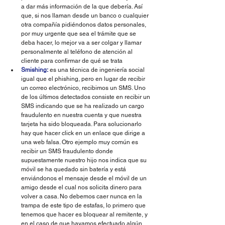
a dar más información de la que debería. Así 
que, si nos llaman desde un banco o cualquier 
otra compañía pidiéndonos datos personales, 
por muy urgente que sea el trámite que se 
deba hacer, lo mejor va a ser colgar y llamar 
personalmente al teléfono de atención al 
cliente para confirmar de qué se trata
Smishing
:
 es una técnica de ingeniería social 
igual que el phishing, pero en lugar de recibir 
un correo electrónico, recibimos un SMS. Uno 
de los últimos detectados consiste en recibir un 
SMS indicando que se ha realizado un cargo 
fraudulento en nuestra cuenta y que nuestra 
tarjeta ha sido bloqueada. Para solucionarlo 
hay que hacer click en un enlace que dirige a 
una web falsa. Otro ejemplo muy común es 
recibir un SMS fraudulento donde 
supuestamente nuestro hijo nos indica que su 
móvil se ha quedado sin batería y está 
enviándonos el mensaje desde el móvil de un 
amigo desde el cual nos solicita dinero para 
volver a casa. No debemos caer nunca en la 
trampa de este tipo de estafas, lo primero que 
tenemos que hacer es bloquear al remitente, y 
en el caso de que hayamos efectuado algún 