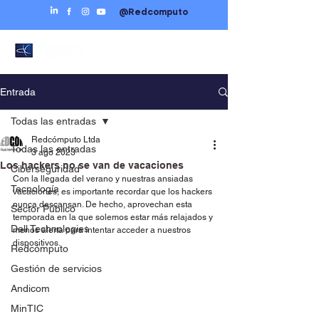
@Redcomputo
Entrada
Todas las entradas
Redcómputo Ltda
Todas las entradas
3 ago 2023
Los hackers no se van de vacaciones
Ciberseguridad
Con la llegada del 
verano
 y nuestras ansiadas 
Tecnología
vacaciones, es importante recordar que los hackers 
nunca descansan. De hecho, aprovechan esta 
Sector Público
temporada en la que solemos estar más relajados y 
Dell Technologies
menos alerta para intentar acceder a nuestros 
dispositivos.
Redcómputo
Gestión de servicios
Andicom
MinTIC