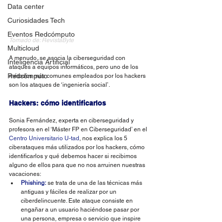
Data center
Curiosidades Tech
Eventos Redcómputo
Tomado de: RevistaByte
Multicloud
A menudo, se asocia la ciberseguridad con 
Inteligencia Artificial
ataques a equipos informáticos, pero uno de los 
Redcómputo
métodos más comunes empleados por los 
hackers
son los ataques de ‘ingeniería social’.
Hackers: cómo identificarlos 
Sonia Fernández, experta en ciberseguridad y 
profesora en el ‘Máster FP en Ciberseguridad’ en el 
Centro Universitario U-tad
, nos explica los 5 
ciberataques más utilizados por los hackers, cómo 
identificarlos y qué debemos hacer si recibimos 
alguno de ellos para que no nos arruinen nuestras 
vacaciones:
Phishing:
se trata de una de las técnicas más 
antiguas y fáciles de realizar por un 
ciberdelincuente. Este ataque consiste en 
engañar a un usuario haciéndose pasar por 
una persona, empresa o servicio que inspire 