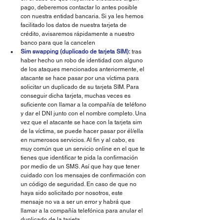
pago, deberemos contactar lo antes posible 
con nuestra entidad bancaria. Si ya les hemos 
facilitado los datos de nuestra tarjeta de 
crédito, avisaremos rápidamente a nuestro 
banco para que la cancelen
Sim swapping (duplicado de tarjeta SIM):
tras 
haber hecho un robo de identidad con alguno 
de los ataques mencionados anteriormente, el 
atacante se hace pasar por una víctima para 
solicitar un duplicado de su tarjeta SIM. Para 
conseguir dicha tarjeta, muchas veces es 
suficiente con llamar a la compañía de teléfono 
y dar el DNI junto con el nombre completo. Una 
vez que el atacante se hace con la tarjeta sim 
de la víctima, se puede hacer pasar por él/ella 
en numerosos servicios. Al fin y al cabo, es 
muy común que un servicio online en el que te 
tienes que identificar te pida la confirmación 
por medio de un SMS. Así que hay que tener 
cuidado con los mensajes de confirmación con 
un código de seguridad. En caso de que no 
haya sido solicitado por nosotros, este 
mensaje no va a ser un error y habrá que 
llamar a la compañía telefónica para anular el 
duplicado de la tarjeta