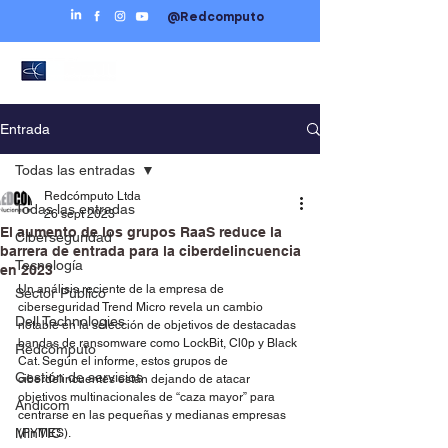
@Redcomputo
Entrada
Todas las entradas
Redcómputo Ltda
Todas las entradas
26 sept 2023
El aumento de los grupos RaaS reduce la
Ciberseguridad
barrera de entrada para la ciberdelincuencia
Tecnología
en 2023
Un análisis reciente de la empresa de 
Sector Público
ciberseguridad Trend Micro revela un cambio 
Dell Technologies
notable en la selección de objetivos de destacadas 
bandas de ransomware como LockBit, Cl0p y Black 
Redcómputo
Cat. Según el informe, estos grupos de 
Gestión de servicios
ciberdelincuentes están dejando de atacar 
objetivos multinacionales de “caza mayor” para 
Andicom
centrarse en las pequeñas y medianas empresas 
MinTIC
(PYMES).