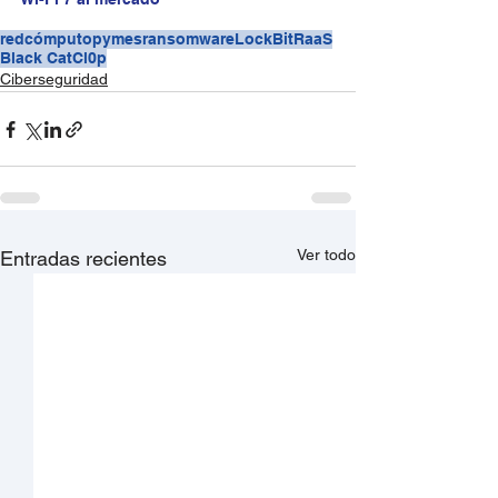
redcómputo
pymes
ransomware
LockBit
RaaS
Black Cat
Cl0p
Ciberseguridad
Ver todo
Entradas recientes