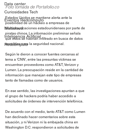
Data center
Foto tomada de Portafolio.co
Curiosidades Tech
Estados Unidos se mantiene alerta ante la 
Eventos Redcómputo
posibilidad de un hackeo a empresas de 
Multicloud
telecomunicaciones estadounidenses por parte de 
piratas chinos. La información preliminar señala 
Inteligencia Artificial
que estos se habrían infiltrado en busca de datos 
sensibles para la seguridad nacional.
Redcómputo
Según le dieron a conocer fuentes cercanas al 
tema a 'CNN', entre las presuntas víctimas se 
encuentran proveedores como AT&T, Verizon y 
Lumen. La preocupación reside en la cantidad de 
información que manejan este tipo de empresas 
tanto de llamadas como de usuarios. 
En ese sentido, las investigaciones apuntan a que 
el grupo de hackers podría haber accedido a 
solicitudes de órdenes de intervención telefónica. 
De acuerdo con el medio, tanto AT&T como Lumen 
han declinado hacer comentarios sobre esta 
situación, y ni Verizon ni la embajada china en 
Washington D.C. respondieron a solicitudes de 