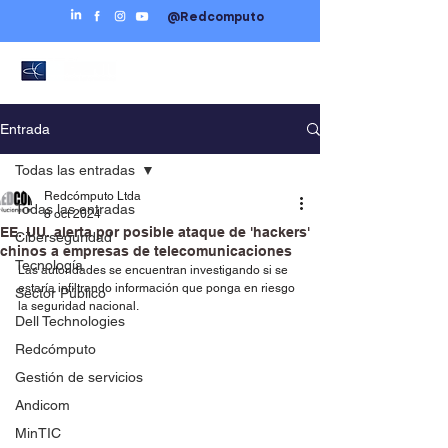
@Redcomputo
Entrada
Todas las entradas
Redcómputo Ltda
Todas las entradas
8 oct 2024
EE. UU. alerta por posible ataque de 'hackers'
Ciberseguridad
chinos a empresas de telecomunicaciones
Tecnología
Las autoridades se encuentran investigando si se 
estaría infiltrando información que ponga en riesgo 
Sector Público
la seguridad nacional.
Dell Technologies
Redcómputo
Gestión de servicios
Andicom
MinTIC