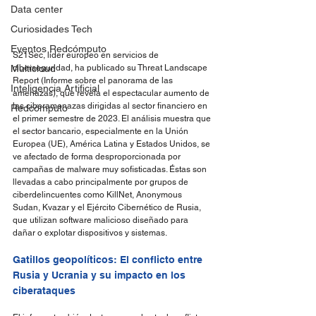
Data center
Curiosidades Tech
Eventos Redcómputo
S21Sec, líder europeo en servicios de 
Multicloud
ciberseguridad, ha publicado su Threat Landscape 
Report (Informe sobre el panorama de las 
Inteligencia Artificial
amenazas), que revela el espectacular aumento de 
las ciberamenazas dirigidas al sector financiero en 
Redcómputo
el primer semestre de 2023. El análisis muestra que 
el sector bancario, especialmente en la Unión 
Europea (UE), América Latina y Estados Unidos, se 
ve afectado de forma desproporcionada por 
campañas de malware muy sofisticadas. Éstas son 
llevadas a cabo principalmente por grupos de 
ciberdelincuentes como KillNet, Anonymous 
Sudan, Kvazar y el Ejército Cibernético de Rusia, 
que utilizan software malicioso diseñado para 
dañar o explotar dispositivos y sistemas.
Gatillos geopolíticos: El conflicto entre 
Rusia y Ucrania y su impacto en los 
ciberataques 