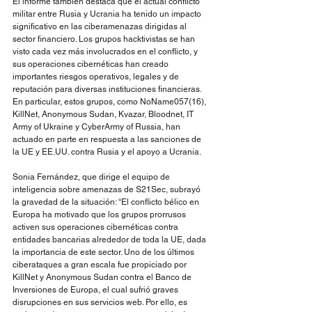
El informe también destaca que el actual conflicto 
militar entre Rusia y Ucrania ha tenido un impacto 
significativo en las ciberamenazas dirigidas al 
sector financiero. Los grupos hacktivistas se han 
visto cada vez más involucrados en el conflicto, y 
sus operaciones cibernéticas han creado 
importantes riesgos operativos, legales y de 
reputación para diversas instituciones financieras. 
En particular, estos grupos, como NoName057(16), 
KillNet, Anonymous Sudan, Kvazar, Bloodnet, IT 
Army of Ukraine y CyberArmy of Russia, han 
actuado en parte en respuesta a las sanciones de 
la UE y EE.UU. contra Rusia y el apoyo a Ucrania.
Sonia Fernández, que dirige el equipo de 
inteligencia sobre amenazas de S21Sec, subrayó 
la gravedad de la situación: “El conflicto bélico en 
Europa ha motivado que los grupos prorrusos 
activen sus operaciones cibernéticas contra 
entidades bancarias alrededor de toda la UE, dada 
la importancia de este sector. Uno de los últimos 
ciberataques a gran escala fue propiciado por 
KillNet y Anonymous Sudan contra el Banco de 
Inversiones de Europa, el cual sufrió graves 
disrupciones en sus servicios web. Por ello, es 