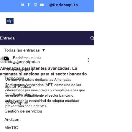
@Redcomputo
Entrada
Todas las entradas
Redcómputo Ltda
Todas las entradas
4 oct 2023
Amenazas persistentes avanzadas: La
Ciberseguridad
amenaza silenciosa para el sector bancario
Tecnología
Un nuevo análisis destaca las Amenazas 
Persistentes Avanzadas (APT) como una de las 
Sector Público
ciberamenazas más graves y complejas a las que 
Dell Technologies
se enfrenta actualmente el sector bancario, 
subrayando la necesidad de adoptar medidas 
Redcómputo
preventivas contundentes.
Gestión de servicios
Andicom
MinTIC