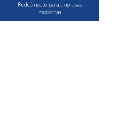
Redcómputo para empresas
modernas
Infraestrucura TI
Brindamos una alternativa que garantice equilibro entre
tecnología
(hardware y software) y presupuesto