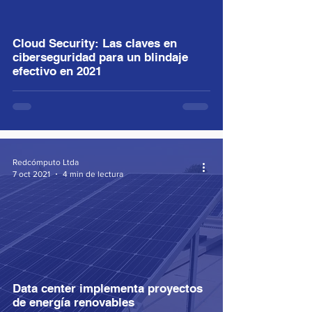
video
Cloud Security: Las claves en
ciberseguridad para un blindaje
efectivo en 2021
Redcómputo Ltda
7 oct 2021
4 min de lectura
Data center implementa proyectos
de energía renovables