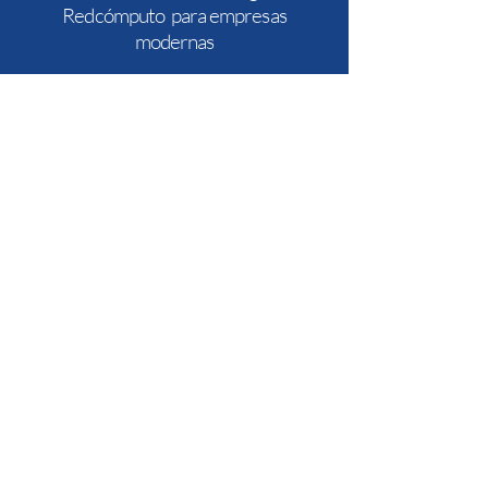
Redcómputo para empresas
modernas
Infraestrucura TI
Brindamos una alternativa que garantice equilibro entre
tecnología
(hardware y software) y presupuesto