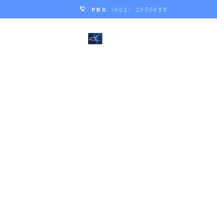
PBX
: (601) 2688655