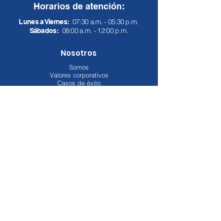
Horarios de atención:
07:30 a.m. - 05:30 p.m.
Lunes a Viernes:
08:00 a.m. - 12:00
p.m.
Sábados:
Nosotros
Somos
Valores corporativos
Casos de éxito
Contáctenos
Soluciones
I
nfraestructura
Multicloud
Ciberseguridad
Servicios TI
Servicio al cliente
Encuesta de Satisfacción
Formulario de PQRS
Solicitudes ARCO
Formulario Help Desk
Tratamiento de datos