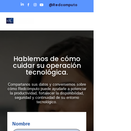
@Redcomputo
Hablemos de cómo
cuidar su operación
tecnológica.
Compartanos sus datos y conversemos sobre
cómo Redcómputo puede ayudarle a potenciar
la productividad, fortalecer la disponibilidad,
seguridad y continuidad de su entorno
tecnológico.
Nombre