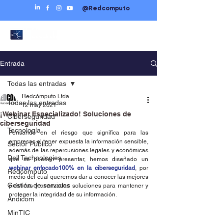
@Redcomputo
Entrada
Todas las entradas
Redcómputo Ltda
Todas las entradas
12 may 2021
¡Webinar Especializado! Soluciones de
Ciberseguridad
ciberseguridad
Tecnología
Pensando en el riesgo que significa para las 
empresas el tener expuesta la información sensible, 
Sector Público
además de las repercusiones legales y económicas 
Dell Technologies
que se pueden presentar, hemos diseñado un 
webinar enfocado100% en la ciberseguridad
, por 
Redcómputo
medio del cual queremos dar a conocer las mejores 
Gestión de servicios
prácticas y avanzadas soluciones para mantener y 
proteger la integridad de su información.
Andicom
MinTIC