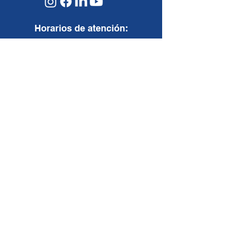
Horarios de atención:
07:30 a.m. - 05:30 p.m.
Lunes a Viernes:
08:00 a.m. - 12:00
p.m.
Sábados:
Nosotros
Somos
Valores corporativos
Casos de éxito
Contáctenos
Soluciones
I
nfraestructura
Multicloud
Ciberseguridad
Servicios TI
Servicio al cliente
Encuesta de Satisfacción
Formulario de PQRS