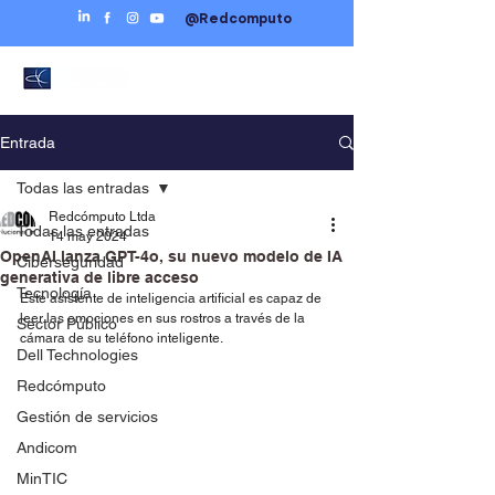
@Redcomputo
Entrada
Todas las entradas
Redcómputo Ltda
Todas las entradas
14 may 2024
OpenAI lanza GPT-4o, su nuevo modelo de IA
Ciberseguridad
generativa de libre acceso
Tecnología
Este asistente de inteligencia artificial es capaz de 
leer las emociones en sus rostros a través de la 
Sector Público
cámara de su teléfono inteligente.
Dell Technologies
Redcómputo
Gestión de servicios
Andicom
MinTIC