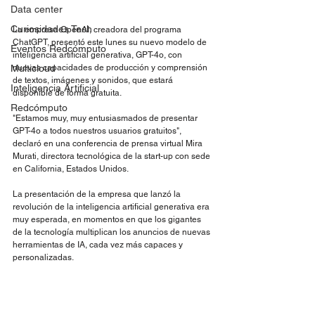
Data center
Curiosidades Tech
La empresa OpenAI, creadora del programa 
ChatGPT, presentó este lunes su nuevo modelo de 
Eventos Redcómputo
inteligencia artificial generativa, GPT-4o, con 
Multicloud
nuevas capacidades de producción y comprensión 
de textos, imágenes y sonidos, que estará 
Inteligencia Artificial
disponible de forma gratuita.
Redcómputo
"Estamos muy, muy entusiasmados de presentar 
GPT-4o a todos nuestros usuarios gratuitos", 
declaró en una conferencia de prensa virtual Mira 
Murati, directora tecnológica de la start-up con sede 
en California, Estados Unidos.
La presentación de la empresa que lanzó la 
revolución de la inteligencia artificial generativa era 
muy esperada, en momentos en que los gigantes 
de la tecnología multiplican los anuncios de nuevas 
herramientas de IA, cada vez más capaces y 
personalizadas.