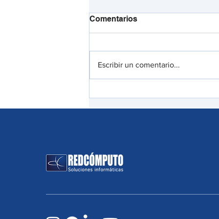
Comentarios
Escribir un comentario...
Dell se dispara en bolsa
tras mejorar previsiones
ante elevada demanda por
la IA