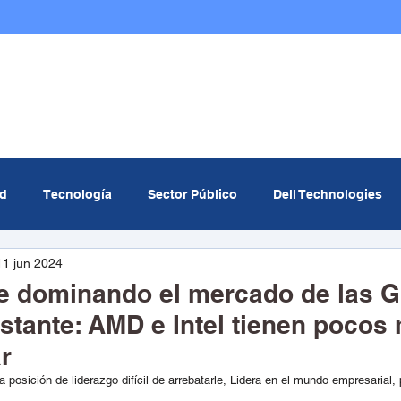
Nosotros
Infraestructura TI
Multicloud
ad
Tecnología
Sector Público
Dell Technologies
11 jun 2024
om
MinTIC
Data center
Curiosidades Tech
Ev
e dominando el mercado de las 
stante: AMD e Intel tienen pocos
icial
Redcómputo
r
posición de liderazgo difícil de arrebatarle, Lidera en el mundo empresarial, 