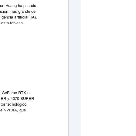
nsen Huang ha pasado 
ación más grande del 
encia artificial (IA). 
 esta fabless 
as GeForce RTX o 
UPER y 4070 SUPER 
tor tecnológico 
de NVIDIA, que 