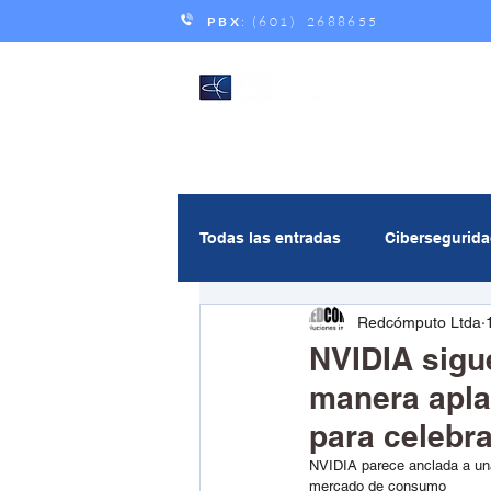
PBX
: (601) 2688655
Todas las entradas
Cibersegurid
Redcómputo Ltda
Gestión de servicios
Andic
NVIDIA sigu
manera apla
Multicloud
Inteligencia Artif
para celebra
NVIDIA parece anclada a una 
mercado de consumo