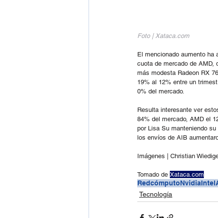
Foto | Xataca.com
El mencionado aumento ha ay
cuota de mercado de AMD, qu
más modesta Radeon RX 7600,
19% al 12% entre un trimestre
0% del mercado.
Resulta interesante ver esto
84% del mercado, AMD el 12%
por Lisa Su manteniendo su p
los envíos de AIB aumentaron
Imágenes | Christian Wiedig
Tomado de 
Xataca.com
Redcómputo
Nvidia
Intel
Tecnología