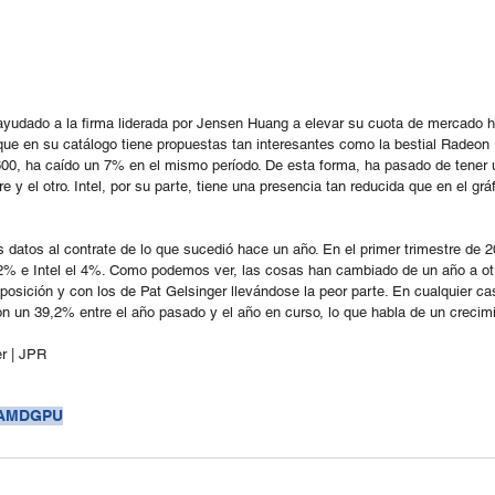
udado a la firma liderada por Jensen Huang a elevar su cuota de mercado h
e en su catálogo tiene propuestas tan interesantes como la bestial Radeon
 ha caído un 7% en el mismo período. De esta forma, ha pasado de tener un
 y el otro. Intel, por su parte, tiene una presencia tan reducida que en el gr
s datos al contrate de lo que sucedió hace un año. En el primer trimestre de 2
 e Intel el 4%. Como podemos ver, las cosas han cambiado de un año a otro,
osición y con los de Pat Gelsinger llevándose la peor parte. En cualquier caso
 un 39,2% entre el año pasado y el año en curso, lo que habla de un crecimi
er | JPR
AMD
GPU