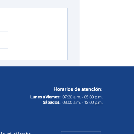
ows 11 empieza a
rializar su apuesta por
A: cómo funcionan
ll y las otras funciones
llegan desde hoy
Horarios de atención:
07:30 a.m. - 05:30 p.m.
Lunes a Viernes:
08:00 a.m. - 12:00
p.m.
Sábados: