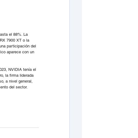
asta el 88%. La 
 RX 7900 XT o la 
a participación del 
áfico aparece con un 
023, NVIDIA tenía el 
 la firma liderada 
, a nivel general, 
ento del sector.