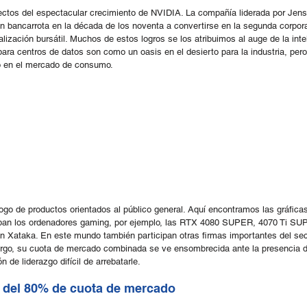
ectos del espectacular crecimiento de NVIDIA. La compañía liderada por Je
en bancarrota en la década de los noventa a convertirse en la segunda corpor
lización bursátil. Muchos de estos logros se los atribuimos al auge de la intelig
ra centros de datos son como un oasis en el desierto para la industria, pero
o en el mercado de consumo.
logo de productos orientados al público general. Aquí encontramos las gráfic
pan los ordenadores gaming, por ejemplo, las RTX 4080 SUPER, 4070 Ti S
n Xataka. En este mundo también participan otras firmas importantes del sec
rgo, su cuota de mercado combinada se ve ensombrecida ante la presencia 
 de liderazgo difícil de arrebatarle.
 del 80% de cuota de mercado