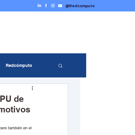
@Redcomputo
Ciberseguridad
Servicios TI
Contáctenos
Redcómputo
entos Redcómputo
GPU de
 motivos
pero también en el 