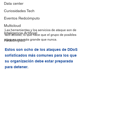
Data center
Curiosidades Tech
Eventos Redcómputo
Multicloud
Las herramientas y los servicios de ataque son de 
Inteligencia Artificial
fácil acceso, lo que hace que el grupo de posibles 
ataques sea más grande que nunca.
Redcómputo
Estos son ocho de los ataques de DDoS 
sofisticados más comunes para los que 
su organización debe estar preparada 
para detener.