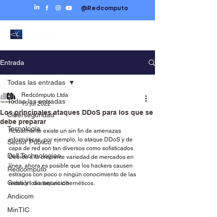
@Redcomputo
Entrada
Todas las entradas
Redcómputo Ltda
Todas las entradas
15 jul 2022
Los principales ataques DDoS para los que se
Ciberseguridad
debe preparar
Tecnología
Actualmente existe un sin fin de amenazas 
informáticas, por ejemplo, lo ataque DDoS y de 
Sector Público
capa de red son tan diversos como sofisticados. 
Dell Technologies
Debido a la creciente variedad de mercados en 
línea, ahora es posible que los hackers causen 
Redcómputo
estragos con poco o ningún conocimiento de las 
Gestión de servicios
redes y los ataques cibernéticos.
Andicom
MinTIC