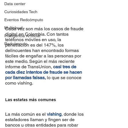
Data center
Curiosidades Tech
Eventos Redcómputo
Multicloud
Cada vez son más los casos de fraude 
digital en Colombia. Con tantos 
Inteligencia Artificial
teléfonos móviles en uso, la 
Redcómputo
penetración es del 147%, los 
delincuentes han encontrado formas 
fáciles de engañar a las personas por 
este medio. Según el más reciente 
informe de TransUnion, 
casi tres de 
cada diez intentos de fraude se hacen 
por llamadas falsas,
 lo que se conoce 
como vishing.
Las estafas más comunes
La más común es el 
vishing
, donde los 
estafadores llaman y fingen ser de 
bancos u otras entidades para robar 