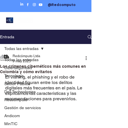
@Redcomputo
Entrada
Todas las entradas
Redcómputo Ltda
Todas las entradas
9 may 2025
Los crímenes cibernéticos más comunes en
Ciberseguridad
Colombia y cómo evitarlos
Tecnología
El vishing, el phishing y el robo de 
identidad figuran entre los delitos 
Sector Público
digitales más frecuentes en el país. Le 
Dell Technologies
explicamos las características y las 
recomendaciones para prevenirlos.
Redcómputo
Gestión de servicios
Andicom
MinTIC