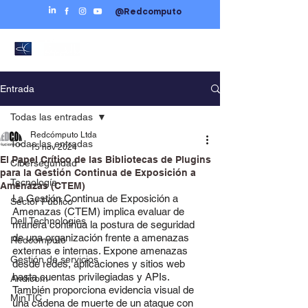
@Redcomputo
Entrada
Todas las entradas
Redcómputo Ltda
Todas las entradas
15 nov 2024
El Papel Crítico de las Bibliotecas de Plugins
Ciberseguridad
para la Gestión Continua de Exposición a
Tecnología
Amenazas (CTEM)
La Gestión Continua de Exposición a 
Sector Público
Amenazas (CTEM) implica evaluar de 
Dell Technologies
manera continua la postura de seguridad 
de una organización frente a amenazas 
Redcómputo
externas e internas. Expone amenazas 
Gestión de servicios
desde redes, aplicaciones y sitios web 
hasta cuentas privilegiadas y APIs. 
Andicom
También proporciona evidencia visual de 
MinTIC
una cadena de muerte de un ataque con 