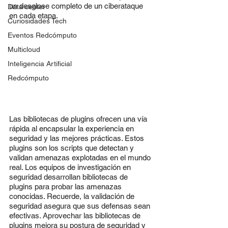
un desglose completo de un ciberataque 
Data center
en cada etapa.
Curiosidades Tech
Eventos Redcómputo
Multicloud
Inteligencia Artificial
Redcómputo
Las bibliotecas de plugins ofrecen una vía 
rápida al encapsular la experiencia en 
seguridad y las mejores prácticas. Estos 
plugins son los scripts que detectan y 
validan amenazas explotadas en el mundo 
real. Los equipos de investigación en 
seguridad desarrollan bibliotecas de 
plugins para probar las amenazas 
conocidas. Recuerde, la validación de 
seguridad asegura que sus defensas sean 
efectivas. Aprovechar las bibliotecas de 
plugins mejora su postura de seguridad y 