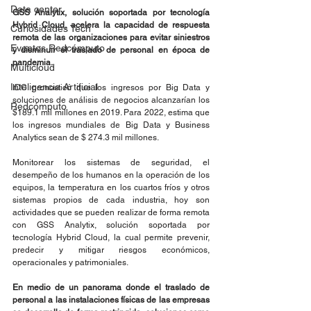
Data center
GSS Analytix, solución soportada por tecnología 
Hybrid Cloud, acelera la capacidad de respuesta 
Curiosidades Tech
remota de las organizaciones para evitar siniestros 
Eventos Redcómputo
y disminuir el traslado de personal en época de 
pandemia.
Multicloud
Inteligencia Artificial
IDC pronosticó que los ingresos por Big Data y 
soluciones de análisis de negocios alcanzarían los 
Redcómputo
$189.1 mil millones en 2019. Para 2022, estima que 
los ingresos mundiales de Big Data y Business 
Analytics sean de $ 274.3 mil millones.
Monitorear los sistemas de seguridad, el 
desempeño de los humanos en la operación de los 
equipos, la temperatura en los cuartos fríos y otros 
sistemas propios de cada industria, hoy son 
actividades que se pueden realizar de forma remota 
con GSS Analytix, solución soportada por 
tecnología Hybrid Cloud, la cual permite prevenir, 
predecir y mitigar riesgos económicos, 
operacionales y patrimoniales.
En medio de un panorama donde el traslado de 
personal a las instalaciones físicas de las empresas 