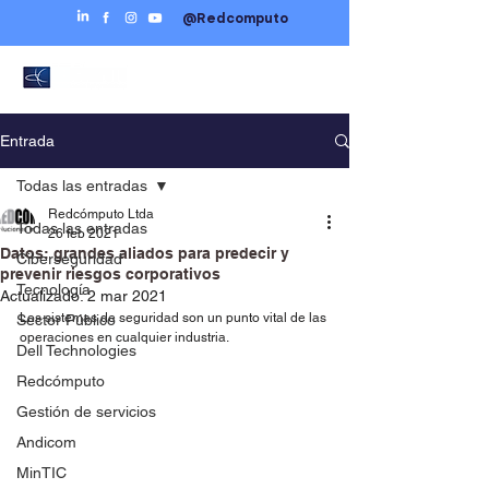
@Redcomputo
Entrada
Todas las entradas
Redcómputo Ltda
Todas las entradas
26 feb 2021
Datos: grandes aliados para predecir y
Ciberseguridad
prevenir riesgos corporativos
Tecnología
Actualizado:
2 mar 2021
Los sistemas de seguridad son un punto vital de las 
Sector Público
operaciones en cualquier industria.
Dell Technologies
Redcómputo
Gestión de servicios
Andicom
MinTIC