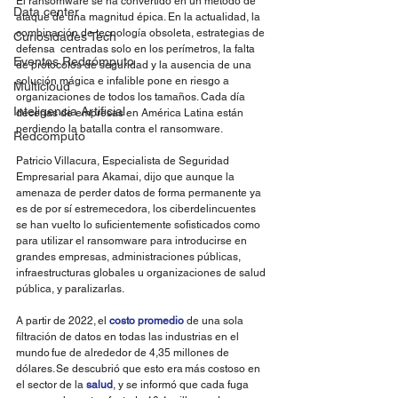
El ransomware se ha convertido en un método de 
Data center
ataque de una magnitud épica. En la actualidad, la 
combinación de tecnología obsoleta, estrategias de 
Curiosidades Tech
defensa  centradas solo en los perímetros, la falta 
Eventos Redcómputo
de protocolos de seguridad y la ausencia de una 
solución mágica e infalible pone en riesgo a 
Multicloud
organizaciones de todos los tamaños. Cada día 
Inteligencia Artificial
decenas de empresas en América Latina están 
perdiendo la batalla contra el ransomware.  
Redcómputo
Patricio Villacura, Especialista de Seguridad 
Empresarial para Akamai, dijo que aunque la 
amenaza de perder datos de forma permanente ya 
es de por sí estremecedora, los ciberdelincuentes 
se han vuelto lo suficientemente sofisticados como 
para utilizar el ransomware para introducirse en 
grandes empresas, administraciones públicas, 
infraestructuras globales u organizaciones de salud 
pública, y paralizarlas.  
A partir de 2022, el
costo promedio
 de una sola 
filtración de datos en todas las industrias en el 
mundo fue de alrededor de 4,35 millones de 
dólares. Se descubrió que esto era más costoso en 
el sector de la
salud
, y se informó que cada fuga 