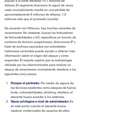
supuso a la parte afectada 10,1 millones de 
dólares. El segmento financiero le siguió de cerca, 
cada incumplimiento resultó en una pérdida de 
aproximadamente 6 millones de dólares, 1,5 
millones más que el promedio mundial. 
De acuerdo con Villacura, hay muchas variantes de 
ransomware. No obstante, buscar los Indicadores 
de Vulnerabilidades o IoC específicos en función de 
nombres de dominio sospechosos, direcciones IP y 
hash de archivos asociados con actividades 
maliciosas conocidas puede ayudar a obtener más 
información sobre el origen del ataque y cómo 
responder. El experto explicó que la metodología 
utilizada por los cibercriminales para realizar un 
ataque de ransomware normalmente obedece a los 
siguientes cinco pasos: 
Romper el perímetro:
Por medio de alguna de 
las técnicas existentes como ataques de fuerza 
bruta, vulnerabilidades, phishing, etcétera, el 
atacante busca acceder a los sistemas. 
Ganar privilegios a nivel de administrador: 
Es 
en este punto cuando el atacante busca 
capturar credenciales de usuarios de altos 