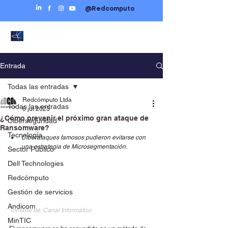
@Redcomputo
Entrada
Todas las entradas
Redcómputo Ltda
Todas las entradas
6 jul 2023
¿Cómo prevenir el próximo gran ataque de
Ciberseguridad
Ransomware?
Tecnología
Ciberataques famosos pudieron evitarse con 
una estrategia de Microsegmentación.
Sector Público
Dell Technologies
Redcómputo
Gestión de servicios
Andicom
Tomada de: Canal Informático
MinTIC