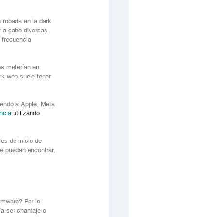
robada en la dark 
 a cabo diversas 
 frecuencia 
os meterían en 
rk web suele tener 
yendo a Apple, Meta 
ncia
 utilizando 
es de inicio de 
e puedan encontrar, 
omware? Por lo 
ía ser chantaje o 