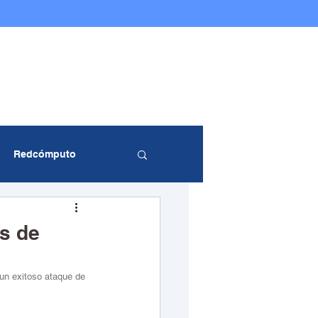
@Redcomputo
Ciberseguridad
Servicios TI
Contáctenos
Redcómputo
entos Redcómputo
s de
un exitoso ataque de 