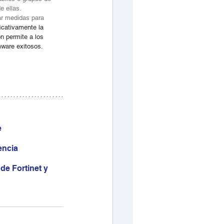
e ellas.
ar medidas para 
icativamente la 
ón permite a los 
mware exitosos.
e
encia
e Fortinet y 