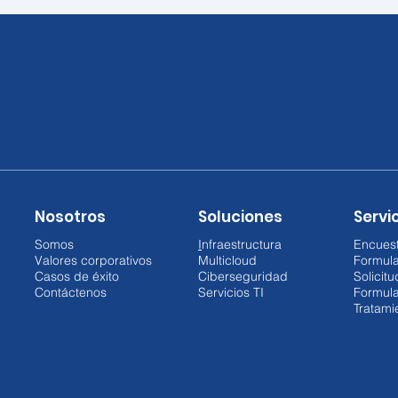
Los crímenes cibernéticos
Sect
más comunes en Colombia
su d
y cómo evitarlos
inve
Nosotros
Soluciones
Servic
crec
Somos
I
nfraestructura
Encuest
Valores corporativos
Multicloud
Formul
Casos de éxito
Ciberseguridad
Solicit
Contáctenos
Servicios TI
Formula
Tratami