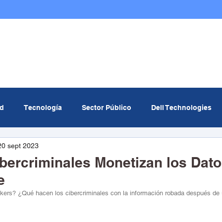
Nosotros
Infraestructura TI
Multicloud
ad
Tecnología
Sector Público
Dell Technologies
20 sept 2023
om
MinTIC
Data center
Curiosidades Tech
Ev
bercriminales Monetizan los Dato
e
icial
Redcómputo
ers? ¿Qué hacen los cibercriminales con la información robada después de 