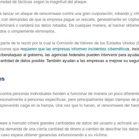
ariedad de tácticas según la magnitud del ataque.
ía lanzar un ataque de ransomware contra una gran corporación, robando y cif
rá con demandas de que la empresa pague un rescate, generalmente en cripto
, eliminará o venderá los datos robados. De cualquier manera, el hacker obtie
rados o simplemente eliminarlos.
parte de la razón por la cual la Comisión de Valores de los Estados Unidos (
ciones que 
requieren que las empresas informen incidentes cibernético
s, inc
ciberataques al gobierno, las agencias federales pueden intervenir para ayudar
cantidad de datos posible. También ayudan a las empresas a mejorar su seguri
os 
ontra personas individuales tienden a funcionar de manera un poco diferente
rsonalmente a personas específicas, pero principalmente dejan trampas de ph
sprevenido caiga en la trampa. Una vez que lo hacen, el ransomware del hack
re a menudo cifrará grandes cantidades de datos del usuario y activará un 
 una demanda de una cierta cantidad de dinero a cambio de descifrar los datos.
 caso espera obtener ganancias extorsionando a su víctima.