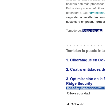
hackers son más propensos a 
Estos riesgos son definitiv
defenderse. Las 
herramienta
seguridad al resaltar las vul
usuarios y empresas fortale
Tomado de: 
Ridge Security
Tambien le puede inte
1. Ciberataque en Co
2
. Cuatro entidades 
3
. Optimización de la
Ridge Security
Redcómputo
ransomwar
Ciberseguridad