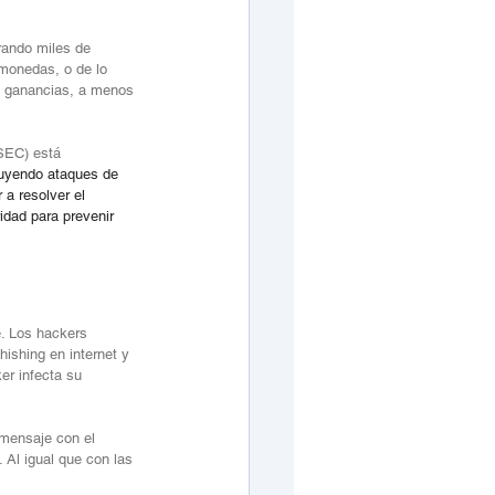
rando miles de 
monedas, o de lo 
ne ganancias, a menos 
SEC) está 
luyendo ataques de 
 a resolver el 
dad para prevenir 
. Los hackers 
ishing en internet y 
er infecta su 
mensaje con el 
 Al igual que con las 