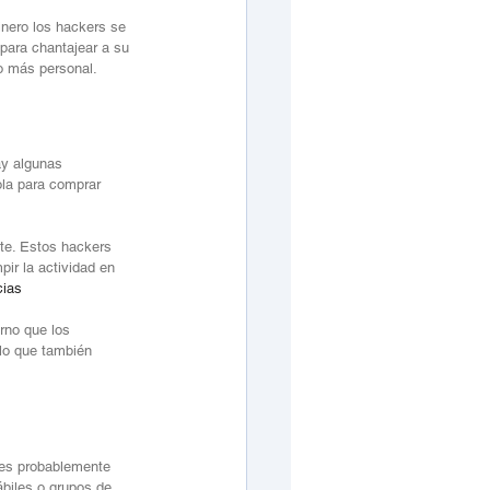
nero los hackers se 
para chantajear a su 
o más personal.
ay algunas 
ola para comprar 
te. Estos hackers 
ir la actividad en 
cias 
rno que los 
lo que también 
les probablemente 
biles o grupos de 