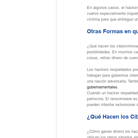
En algunos casos, el hacker
vuelve especialmente inquie
víctima para que entregue u
Otras Formas en q
¿Qué hacen los cibercriminal
posibilidades. En muchos ca
cosas, retirar dinero de cue
Los hackers respaldados por
trabajan para gobiernos inte
una nación adversaria. Tamb
gubernamentales.
Cuando un hacker respaldado
patrocina. El ransomware es
pueden intentar extorsionar
¿Qué Hacen los Cib
¿Cómo ganan dinero los hack
utilicen los datos robados 