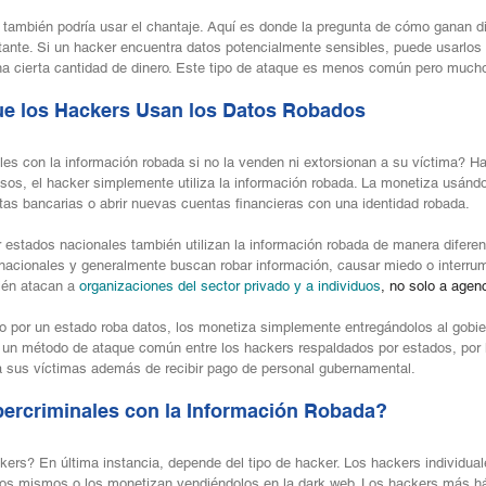
 también podría usar el chantaje. Aquí es donde la pregunta de cómo ganan di
tante. Si un hacker encuentra datos potencialmente sensibles, puede usarlos 
na cierta cantidad de dinero. Este tipo de ataque es menos común pero much
ue los Hackers Usan los Datos Robados 
es con la información robada si no la venden ni extorsionan a su víctima? H
sos, el hacker simplemente utiliza la información robada. La monetiza usánd
ntas bancarias o abrir nuevas cuentas financieras con una identidad robada.
 estados nacionales también utilizan la información robada de manera diferen
rnacionales y generalmente buscan robar información, causar miedo o interrump
ién atacan a 
organizaciones del sector privado y a individuos
, no solo a agen
 por un estado roba datos, los monetiza simplemente entregándolos al gobie
 un método de ataque común entre los hackers respaldados por estados, por 
 a sus víctimas además de recibir pago de personal gubernamental.
ercriminales con la Información Robada? 
ers? En última instancia, depende del tipo de hacker. Los hackers individua
ellos mismos o los monetizan vendiéndolos en la dark web. Los hackers más há