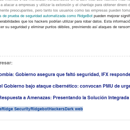
atacar a empresas y utilizar la extorsión y el chantaje para obtener dinero d
amente preocupantes, pero tanto los usuarios como las empresas pueden tom
s de prueba de seguridad automatizada como RidgeBot
 pueden mejorar signif
nerabilidades que los hackers podrían utilizar para robar datos. Esta informaci
cer su seguridad y eliminar puntos débiles, previniendo así ataques de ranso
resar:
lombia: Gobierno asegura que faltó seguridad, IFX respond
del Gobierno bajo ataque cibernético: convocan PMU de urg
 Respuesta a Amenazas: Presentando la Solución Integrada d
e
Ridge Security
Ridgebot
Hackers
Dark web