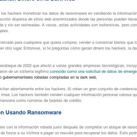
os hackers monetizan los datos de ransomware es vendiendo la información 
ección dispersa de sitios web anonimizados donde las personas pueden llevar
a y sin ser rastreadas. A veces, estas actividades son inofensivas, pero con
gales.
ercado para cualquiera que quiera comprar, vender o comerciar bienes que l
er otro lugar. Entonces, si te preguntas cómo ganan dinero los hackers, la da
berataque de 2022 que afectó a varias grandes empresas tecnológicas, inclu
aron de un sistema legítimo 
conocido como una solicitud de datos de emerge
co gubernamentales robadas compradas en la dark web.
citan abiertamente entre los hackers. Si roban un gran conjunto de credencial
 línea. Los hackers también venden cualquier información personal valiosa qu
inanciera como números de tarjetas de crédito.
ión Usando Ransomware 
les con la información robada justo después de completar un ataque de rans
de forzar a su víctima a pagar un rescate para recuperar los datos. Esto podr