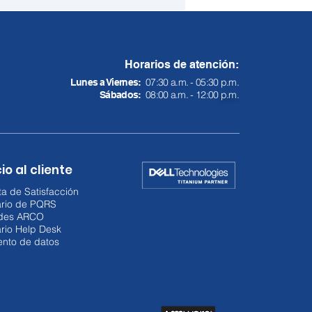
Horarios de atención:
07:30 a.m. - 05:30 p.m.
Lunes a Viernes:
08:00 a.m. - 12:00
p.m.
Sábados:
or financiero refuerza
efensa digital:
rsión en ciberseguridad
io al cliente
ió 16%
a de Satisfacción
ario de PQRS
udes ARCO
rio Help Desk
ento de datos