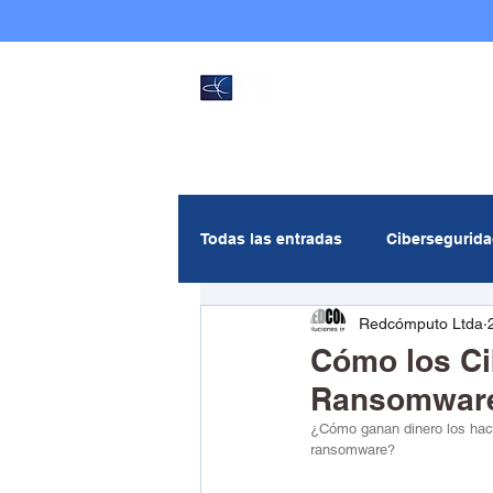
PBX
: (601) 2688655
Todas las entradas
Cibersegurid
Redcómputo Ltda
Gestión de servicios
Andic
Cómo los Ci
Ransomwar
Multicloud
Inteligencia Artif
¿Cómo ganan dinero los hack
ransomware?