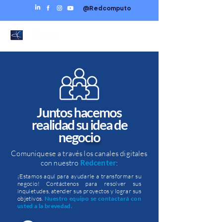
@Redcomputo
Juntos hacemos
realidad su idea de
nego
cio
Comuniquese a través los canales digitales
con nuestro
Redcenter
:
¡Estamos aquí para ayudarle a transformar su
negocio! Contáctenos para resolver sus
inquietudes, atender sus proyectos y lograr sus
objetivos.
Nuestro equipo se contactará con
usted a la brevedad.