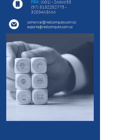
PBX:
(601) - 2688655
(57) 3132202775
-
3203463666
comercial@redcomputo.com.co
soporte@redcomputo.com.co