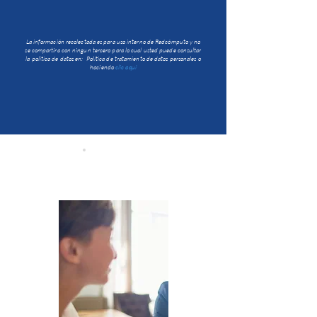
La información recolectada es para uso interno de Redcómputo y no
se compartira con ningun tercero para lo cual usted puede consultar
la politíca de datos en:
Política de tratamiento de datos personales o
haciendo
clic aquí