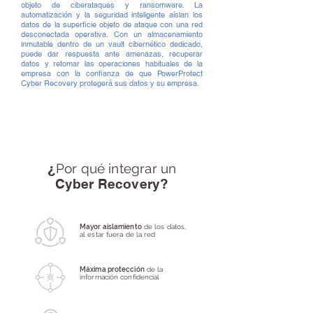
objeto de ciberataques y ransomware. La
automatización y la seguridad inteligente aíslan los
datos de la superficie objeto de ataque con una red
desconectada operativa. Con un almacenamiento
inmutable dentro de un vault cibernético dedicado,
puede dar respuesta ante amenazas, recuperar
datos y retomar las operaciones habituales de la
empresa con la confianza de que PowerProtect
Cyber Recovery protegerá sus datos y su empresa.
¿
Por qué integrar un
Cyber Recovery?
Mayor aislamiento
de los datos,
al estar fuera de la red
Máxima protección
de la
información confidencial