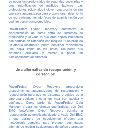
se necesitan credenciales de seguridad separadas y
una autenticación de múltiples factores. Las
protecciones adicionales incluyen una brecha de aire
operativa automatizada para proporcionar aislamiento
de red y eliminar las interfaces de administración que
podrían verse comprometidas.
PowerProtect Cyber Recovery automatiza la
sincronización de datos entre los sistemas de
producción y el vault, lo que crea
copias inmutables
con políticas de retención con bloqueo. Si se produce
un ataque cibernético, podrá identificar rápidamente
una copia limpia de los datos, recuperar sus
sistemas cruciales y volver a poner en
funcionamiento su empresa
Una alternativa de recuperación y
corrección
PowerProtect Cyber Recovery proporciona
procedimientos automatizados de restauración y
recuperación para que los sistemas cruciales de la
empresa vuelvan a estar en línea con rapidez y
confianza. Como parte de PowerProtect Data
Manager y para los clientes que trabajan con Dell
EMC NetWorker, Cyber Recovery permite la
recuperación automatizada desde el vault. Dell EMC
y sus partners de ecosistemas ofrecen una
metodología completa para proteger sus datos,
además de realizar evaluaciones de daños y pruebas