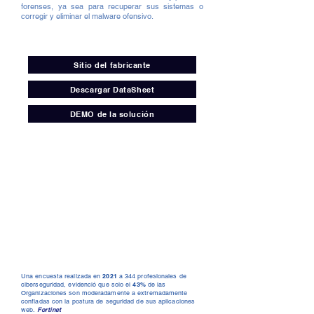
forenses, ya sea para recuperar sus sistemas o
corregir y eliminar el malware ofensivo.
Sitio del fabricante
Descargar DataSheet
DEMO de la solución
Datos
relevantes
Una encuesta realizada en
2021
a 344 profesionales de
ciberseguridad, evidenció que solo el
43%
de las
Organizaciones son moderadamente a extremadamente
confiadas con la postura de seguridad de sus aplicaciones
web.
Fortinet