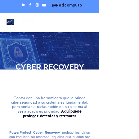
@Redcomputo
CYBER RECOVERY
Contar con una herramienta que le brinde
ciberseguridad a su sistema es fundamental,
pero contar la restauración de su sistema al
Aquí puede
ser atacado es prioridad.
proteger, detectar y restaurar
PowerProtect Cyber Recovery
protege los datos
que impulsan su empresa, aquellos que pueden ser