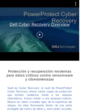
Dell Cyber Recovery Overview
Protección y recuperación modernas
para datos críticos contra ransomware
y ciberamenazas
Vault de Cyber Recovery: el vault de PowerProtect
Cyber Recovery ofrece varias capas de protección
que brindan resiliencia frente a los ataques
cibernéticos, incluso frente a una amenaza interna.
Mueve los datos cruciales lejos de la superficie del
ataque, los aísla físicamente dentro de una parte
protegida del centro de datos y, para poder acceder,