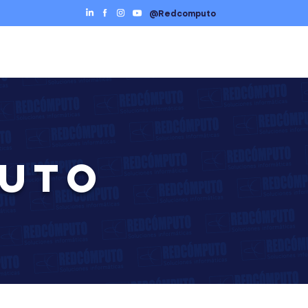
@Redcomputo
Ciberseguridad
Servicios TI
Contáctenos
PUTO