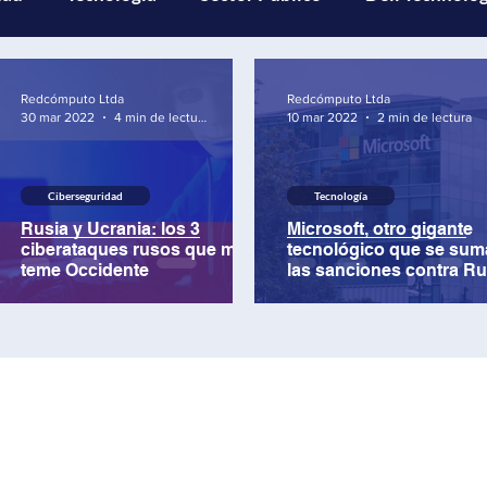
com
MinTIC
Data center
Curiosidades Tech
Redcómputo Ltda
Redcómputo Ltda
30 mar 2022
4 min de lectura
10 mar 2022
2 min de lectura
tificial
Redcómputo
Ciberseguridad
Tecnología
Rusia y Ucrania: los 3
Microsoft, otro gigante
ciberataques rusos que más
tecnológico que se sum
teme Occidente
las sanciones contra Ru