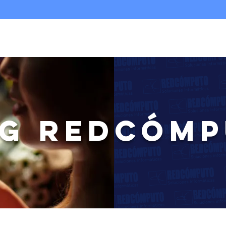
Nosotros
Infraestructura TI
Multicloud
G REDCÓM