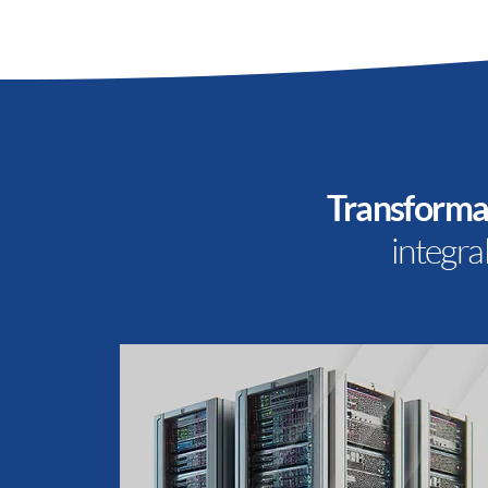
Transformac
integr