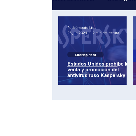
Gestión de servicios
Andi
Redcómputo Ltda
26 jun 2024
2 min de lectura
Multicloud
Inteligencia Ar
Ciberseguridad
Estados Unidos prohibe la
venta y promoción del
antivirus ruso Kaspersky