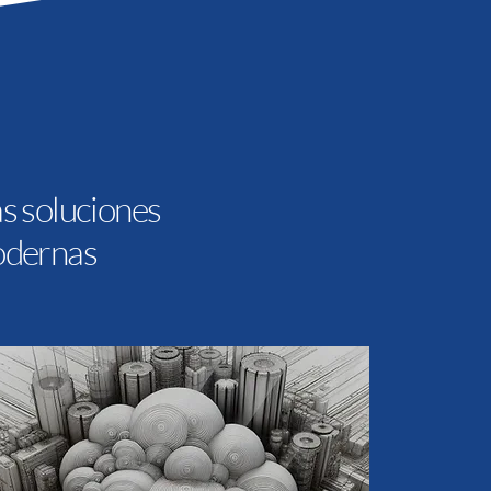
s soluciones
odernas