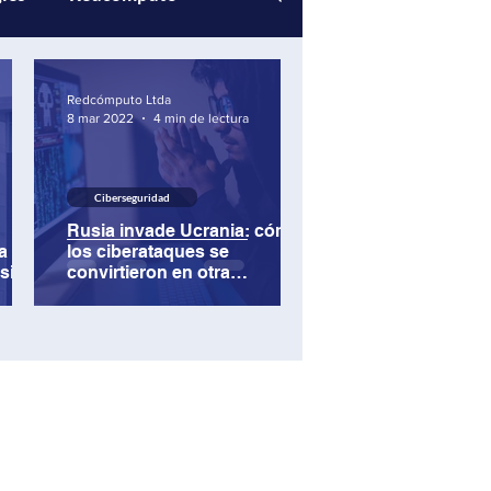
Eventos Redcómputo
Redcómputo Ltda
8 mar 2022
4 min de lectura
Ciberseguridad
Rusia invade Ucrania: cómo
a a
los ciberataques se
sia
convirtieron en otra
poderosa arma en el conflicto
en