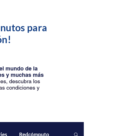
inutos para
ón!
del mundo de la
ntes y muchas más
les, descubra los
as condiciones y
ies
Redcómputo