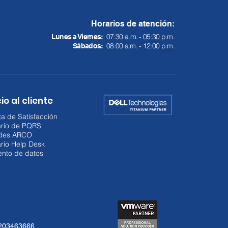
Horarios de atención:
07:30 a.m. - 05:30 p.m.
Lunes a Viernes:
08:00 a.m. - 12:00
p.m.
Sábados:
io al cliente
a de Satisfacción
ario de PQRS
udes ARCO
rio Help Desk
ento de datos
3203463666