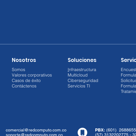
Nosotros
Soluciones
Servic
Somos
I
nfraestructura
Encuest
Valores corporativos
Multicloud
Formul
Casos de éxito
Ciberseguridad
Solicit
Contáctenos
Servicios TI
Formula
Tratami
comercial@redcomputo.com.co
PBX:
(601) 2688655
soporte@redcomputo.com.co
(57) 3132202775 - 