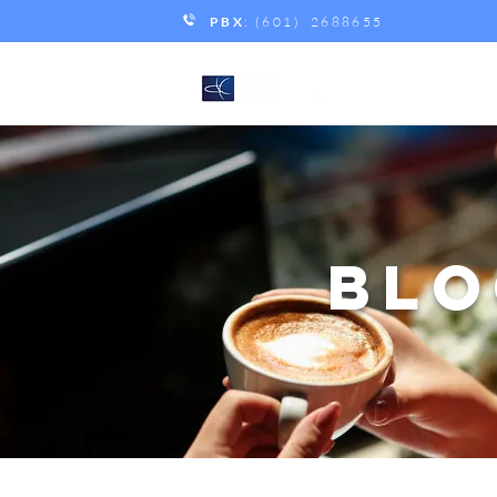
PBX
: (601) 2688655
BLO