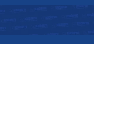
Horarios de atención:
07:30 a.m. - 05:30 p.m.
Lunes a Viernes:
08:00 a.m. - 12:00
p.m.
Sábados:
Nosotros