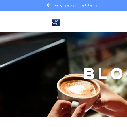
PBX
: (601) 2688655
BLO