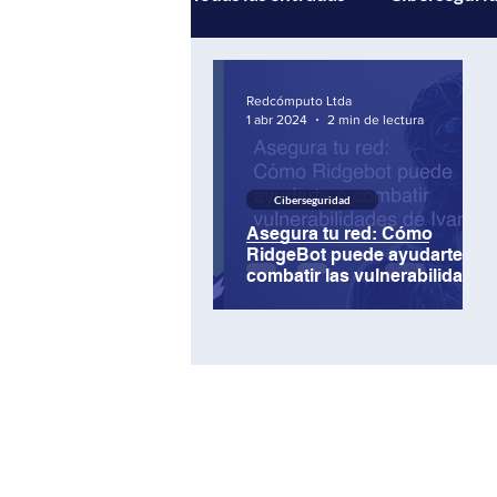
Gestión de servicios
Andi
Redcómputo Ltda
1 abr 2024
2 min de lectura
Multicloud
Inteligencia Ar
Ciberseguridad
Asegura tu red: Cómo
RidgeBot puede ayudarte a
combatir las vulnerabilidades
de Ivanti