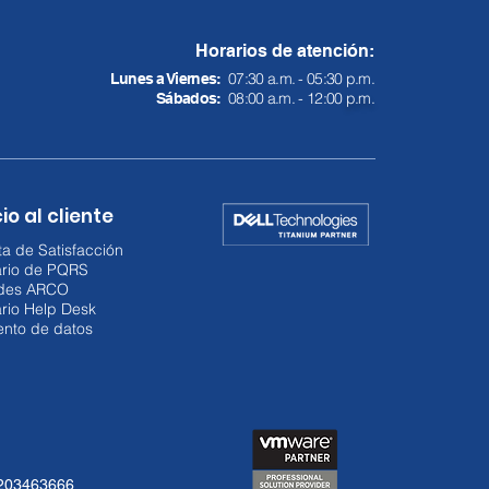
Horarios de atención:
07:30 a.m. - 05:30 p.m.
Lunes a Viernes:
08:00 a.m. - 12:00
p.m.
Sábados:
io al cliente
a de Satisfacción
ario de PQRS
udes ARCO
rio Help Desk
ento de datos
3203463666