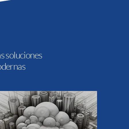
s soluciones
odernas