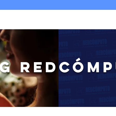
Nosotros
Infraestructura TI
Multicloud
G REDCÓM