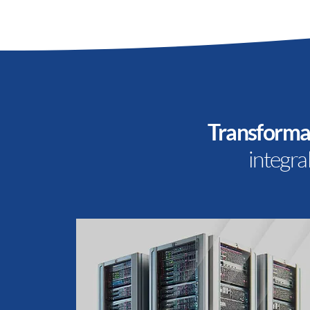
Transformac
integr