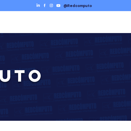
@Redcomputo
Ciberseguridad
Servicios TI
Contáctenos
PUTO