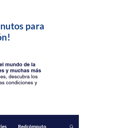
inutos para
ón!
del mundo de la
ntes y muchas más
les, descubra los
as condiciones y
ies
Redcómputo