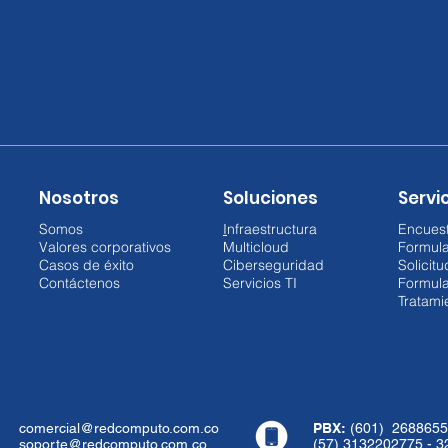
Nosotros
Soluciones
Servic
Somos
I
nfraestructura
Encuest
Valores corporativos
Multicloud
Formul
Casos de éxito
Ciberseguridad
Solicit
Contáctenos
Servicios TI
Formula
Tratami
comercial@redcomputo.com.co
PBX:
(601) 2688655
soporte@redcomputo.com.co
(57) 3132202775 - 