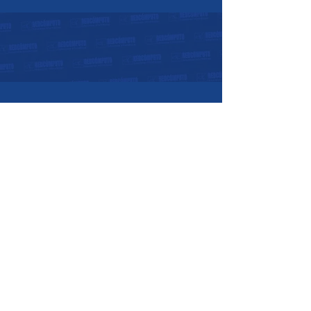
Horarios de atención:
07:30 a.m. - 05:30 p.m.
Lunes a Viernes:
08:00 a.m. - 12:00
p.m.
Sábados:
Nosotros