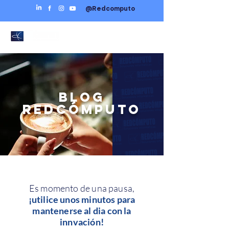
@Redcomputo
BLOG
REDCÓMPUTO
Es momento de una pausa,
¡utilice unos minutos para
mantenerse al dia con la
innvación!