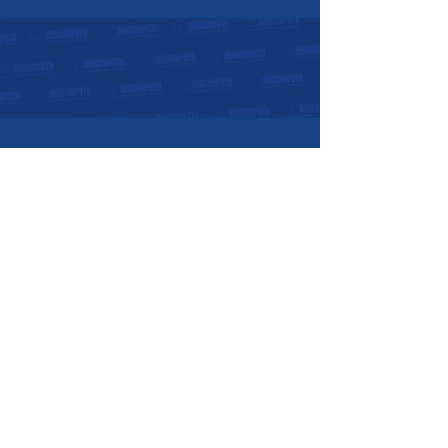
Horarios de atención:
07:30 a.m. - 05:30 p.m.
Lunes a Viernes:
08:00 a.m. - 12:00
p.m.
Sábados:
Nosotros