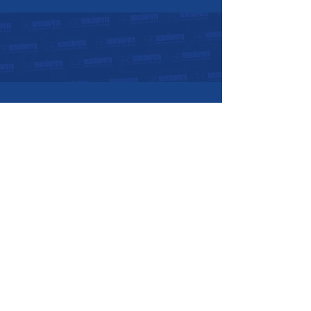
Horarios de atención:
07:30 a.m. - 05:30 p.m.
Lunes a Viernes:
08:00 a.m. - 12:00
p.m.
Sábados:
Nosotros