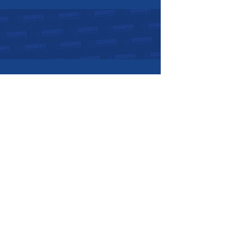
Horarios de atención:
07:30 a.m. - 05:30 p.m.
Lunes a Viernes:
08:00 a.m. - 12:00
p.m.
Sábados:
Nosotros