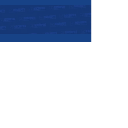
Horarios de atención:
07:30 a.m. - 05:30 p.m.
Lunes a Viernes:
08:00 a.m. - 12:00
p.m.
Sábados:
Nosotros