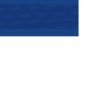
Horarios de atención:
07:30 a.m. - 05:30 p.m.
Lunes a Viernes:
08:00 a.m. - 12:00
p.m.
Sábados:
Nosotros