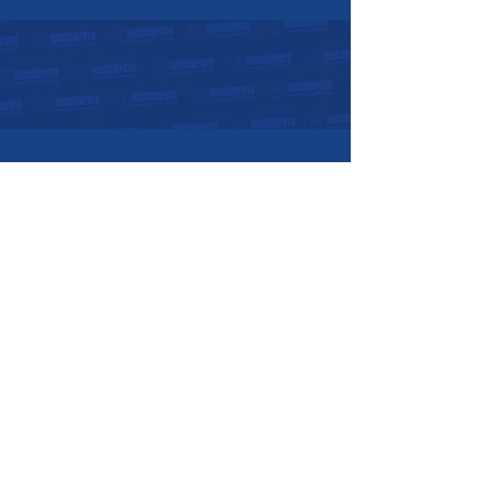
Horarios de atención:
07:30 a.m. - 05:30 p.m.
Lunes a Viernes:
08:00 a.m. - 12:00
p.m.
Sábados:
Nosotros