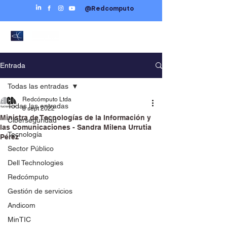
@Redcomputo
Entrada
Todas las entradas
Redcómputo Ltda
Todas las entradas
8 sept 2022
Ministra de Tecnologías de la Información y
Ciberseguridad
las Comunicaciones - Sandra Milena Urrutia
Tecnología
Pérez
Sector Público
Dell Technologies
Redcómputo
Gestión de servicios
Andicom
MinTIC