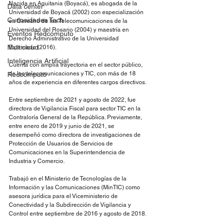
Nacida en Aquitania (Boyacá), es abogada de la 
Data center
Universidad de Boyacá (2002) con especialización 
Curiosidades Tech
en Derecho de las Telecomunicaciones de la 
Universidad del Rosario (2004) y maestría en 
Eventos Redcómputo
Derecho Administrativo de la Universidad 
Multicloud
Externado (2016).
Inteligencia Artificial
Cuenta con amplia trayectoria en el sector público, 
de las telecomunicaciones y TIC, con más de 18 
Redcómputo
años de experiencia en diferentes cargos directivos.
Entre septiembre de 2021 y agosto de 2022, fue 
directora de Vigilancia Fiscal para sector TIC en la 
Contraloría General de la República. Previamente, 
entre enero de 2019 y junio de 2021, se 
desempeñó como directora de investigaciones de 
Protección de Usuarios de Servicios de 
Comunicaciones en la Superintendencia de 
Industria y Comercio.
Trabajó en el Ministerio de Tecnologías de la 
Información y las Comunicaciones (MinTIC) como 
asesora jurídica para el Viceministerio de 
Conectividad y la Subdirección de Vigilancia y 
Control entre septiembre de 2016 y agosto de 2018.