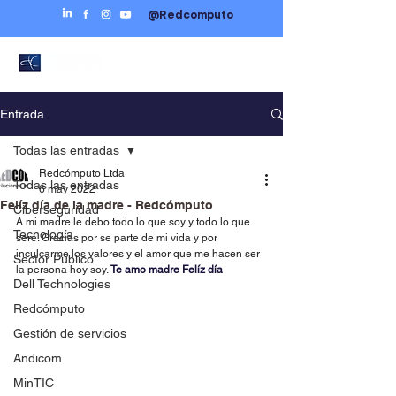
@Redcomputo
Entrada
Todas las entradas
Redcómputo Ltda
Todas las entradas
6 may 2022
Felíz día de la madre - Redcómputo
Ciberseguridad
A mi madre le debo todo lo que soy y todo lo que 
Tecnología
seré. Gracias por se parte de mi vida y por 
inculcarme los valores y el amor que me hacen ser 
Sector Público
la persona hoy soy. 
Te amo madre Felíz día
Dell Technologies
Redcómputo
Gestión de servicios
Andicom
MinTIC