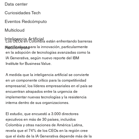
Data center
Curiosidades Tech
Eventos Redcómputo
Multicloud
Inteligencia Artificial
Los CEOs en Colombia están enfrentando barreras 
significativas para la innovación, particularmente 
Redcómputo
en la adopción de tecnologías avanzadas como la 
IA Generativa, según nuevo reporte del IBM 
Institute for Business Value.
A medida que la inteligencia artificial se convierte 
en un componente crítico para la competitividad 
empresarial, los líderes empresariales en el país se 
encuentran atrapados entre la urgencia de 
implementar nuevas tecnologías y la resistencia 
interna dentro de sus organizaciones.
El estudio, que encuestó a 3.000 directores 
ejecutivos en más de 30 países, incluidos 
Colombia y otras naciones de América Latina, 
revela que el 74% de los CEOs en la región cree 
que el éxito de la IA Generativa depende más de la 