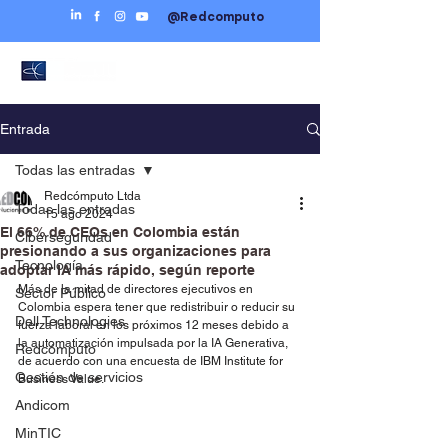
@Redcomputo
Entrada
Todas las entradas
Redcómputo Ltda
Todas las entradas
15 ago 2024
El 66% de CEOs en Colombia están
Ciberseguridad
presionando a sus organizaciones para
Tecnología
adoptar IA más rápido, según reporte
Más de la mitad de directores ejecutivos en 
Sector Público
Colombia espera tener que redistribuir o reducir su 
Dell Technologies
fuerza laboral en los próximos 12 meses debido a 
la automatización impulsada por la IA Generativa, 
Redcómputo
de acuerdo con una encuesta de IBM Institute for 
Gestión de servicios
Business Value.
Andicom
MinTIC