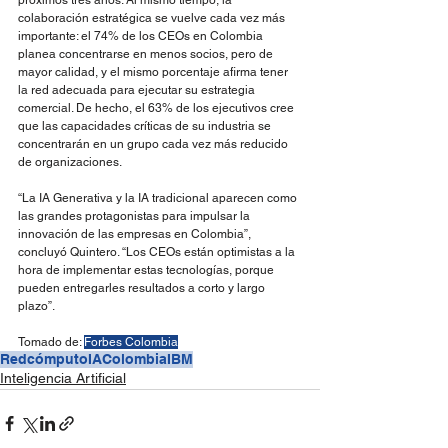
próximos tres años. Al mismo tiempo, la 
colaboración estratégica se vuelve cada vez más 
importante: el 74% de los CEOs en Colombia 
planea concentrarse en menos socios, pero de 
mayor calidad, y el mismo porcentaje afirma tener 
la red adecuada para ejecutar su estrategia 
comercial. De hecho, el 63% de los ejecutivos cree 
que las capacidades críticas de su industria se 
concentrarán en un grupo cada vez más reducido 
de organizaciones.
“La IA Generativa y la IA tradicional aparecen como 
las grandes protagonistas para impulsar la 
innovación de las empresas en Colombia”, 
concluyó Quintero. “Los CEOs están optimistas a la 
hora de implementar estas tecnologías, porque 
pueden entregarles resultados a corto y largo 
plazo”.
Tomado de: 
Forbes Colombia
Redcómputo
IA
Colombia
IBM
Inteligencia Artificial