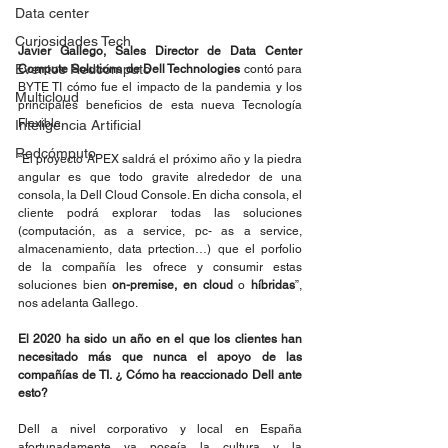
Data center
Curiosidades Tech
Javier Gallego, Sales Director de Data Center 
Eventos Redcómputo
Compute Solutions de Dell Technologies
 contó para 
BYTE TI cómo fue el impacto de la pandemia y los 
Multicloud
principales beneficios de esta nueva Tecnología 
Flexible.
Inteligencia Artificial
Redcómputo
“El proyecto APEX saldrá el próximo año y la piedra 
angular es que todo gravite alrededor de una 
consola, la Dell Cloud Console. En dicha consola, el 
cliente podrá explorar todas las soluciones 
(computación, as a service, pc- as a service, 
almacenamiento, data prtection…) que el porfolio 
de la compañía les ofrece y consumir estas 
soluciones bien 
on-premise, en cloud
 o 
híbridas
”, 
nos adelanta Gallego.
El 2020 ha sido un año en el que los clientes han 
necesitado más que nunca el apoyo de las 
compañías de TI. ¿ Cómo ha reaccionado Dell ante 
esto?
Dell a nivel corporativo y local en España 
afortunadamente ya poseía la cultura y la 