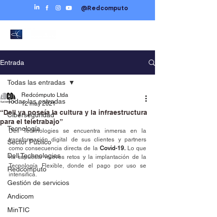
@Redcomputo
Entrada
Todas las entradas
Redcómputo Ltda
Todas las entradas
12 may 2021
“Dell ya poseía la cultura y la infraestructura
Ciberseguridad
para el teletrabajo”
Tecnología
Dell Technologies se encuentra inmersa en la 
transformación digital de sus clientes y partners 
Sector Público
como consecuencia directa de la 
Covid-19.
 Lo que 
Dell Technologies
ha supuesto nuevos retos y la implantación de la 
Tecnología Flexible, donde el pago por uso se 
Redcómputo
intensifica.
Gestión de servicios
Andicom
MinTIC