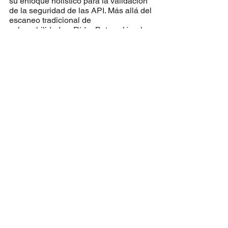
su enfoque holístico para la validación 
de la seguridad de las API. Más allá del 
escaneo tradicional de 
vulnerabilidades, RidgeBot evalúa el 
alcance y las limitaciones de los tokens 
de autenticación individuales, pone a 
prueba la lógica empresarial que rige 
los flujos de trabajo de las API y 
supervisa continuamente los patrones 
de comportamiento de las API. Esta 
cobertura integral garantiza que las 
organizaciones comprendan no solo si 
sus API pueden verse comprometidas, 
sino también hasta qué punto pueden 
explotarse si un atacante obtiene 
acceso.
Al combinar la detección automatizada 
de vulnerabilidades con la 
identificación de fallos de lógica 
empresarial, RidgeBot ayuda a las 
organizaciones a implementar el 
principio de defensa en profundidad 
para su ecosistema de API. Incluso si 