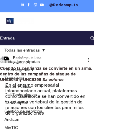
@Redcomputo
Entrada
Todas las entradas
Redcómputo Ltda
Todas las entradas
2 oct 2025
Cuando la confianza se convierte en un arma:
Ciberseguridad
dentro de las campañas de ataque de
Tecnología
UNC6040 y UNC6395 Salesforce
En el entorno empresarial 
Sector Público
interconectado actual, plataformas 
Dell Technologies
como Salesforce se han convertido en 
la columna vertebral de la gestión de 
Redcómputo
relaciones con los clientes para miles 
Gestión de servicios
de organizaciones
Andicom
MinTIC