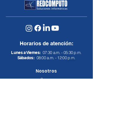
Horarios de atención:
07:30 a.m. - 05:30 p.m.
Lunes a Viernes:
08:00 a.m. - 12:00
p.m.
Sábados:
Nosotros
Somos
Valores corporativos
Casos de éxito
Contáctenos
Soluciones
I
nfraestructura
Multicloud
Ciberseguridad
Servicios TI