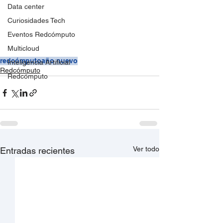
Data center
Curiosidades Tech
Eventos Redcómputo
Multicloud
redcómputo
año nuevo
Inteligencia Artificial
Redcómputo
Redcómputo
Ver todo
Entradas recientes