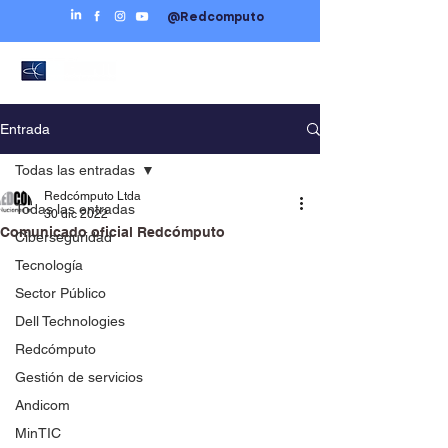
@Redcomputo
Entrada
Todas las entradas
Redcómputo Ltda
Todas las entradas
30 dic 2022
Comunicado oficial Redcómputo
Ciberseguridad
Tecnología
Sector Público
Dell Technologies
Redcómputo
Gestión de servicios
Andicom
MinTIC