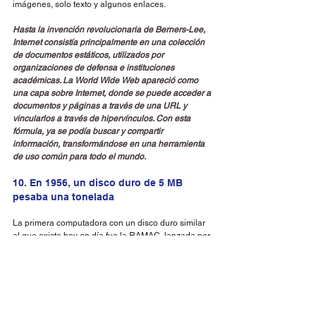
imágenes, solo texto y algunos enlaces.
Hasta la invención revolucionaria de Berners-Lee, 
Internet consistía principalmente en una colección 
de documentos estáticos, utilizados por 
organizaciones de defensa e instituciones 
académicas. La World Wide Web apareció como 
una capa sobre Internet, donde se puede acceder a 
documentos y páginas a través de una URL y 
vincularlos a través de hipervínculos. Con esta 
fórmula, ya se podía buscar y compartir 
información, transformándose en una herramienta 
de uso común para todo el mundo.
10. En 1956, un disco duro de 5 MB 
pesaba una tonelada
La primera computadora con un disco duro similar 
al que existe hoy en día fue la RAMAC, lanzada por 
IBM en 1956. La máquina contenía un sistema que 
usaba discos magnéticos y una cabeza móvil para 
registrarse y acceder a los datos.
Supuso una gran innovación en el almacenamiento 
masivo de datos, ya que hasta entonces almacenar 
información suponía utilizar tarjetas perforadas y 