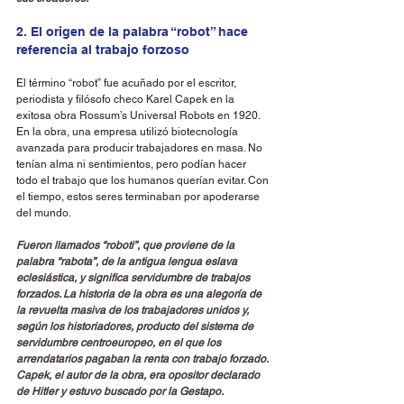
2. El origen de la palabra “robot” hace 
referencia al trabajo forzoso
El término “robot” fue acuñado por el escritor, 
periodista y filósofo checo Karel Capek en la 
exitosa obra Rossum’s Universal Robots en 1920. 
En la obra, una empresa utilizó biotecnología 
avanzada para producir trabajadores en masa. No 
tenían alma ni sentimientos, pero podían hacer 
todo el trabajo que los humanos querían evitar. Con 
el tiempo, estos seres terminaban por apoderarse 
del mundo.
Fueron llamados “roboti”, que proviene de la 
palabra “rabota”, de la antigua lengua eslava 
eclesiástica, y significa servidumbre de trabajos 
forzados. La historia de la obra es una alegoría de 
la revuelta masiva de los trabajadores unidos y, 
según los historiadores, producto del sistema de 
servidumbre centroeuropeo, en el que los 
arrendatarios pagaban la renta con trabajo forzado. 
Capek, el autor de la obra, era opositor declarado 
de Hitler y estuvo buscado por la Gestapo.