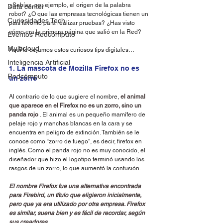
¿Sabías, por ejemplo, el origen de la palabra 
Data center
robot? ¿O que las empresas tecnológicas tienen un 
Curiosidades Tech
país favorito para realizar pruebas? ¿Has visto 
cómo era la primera página que salió en la Red?
Eventos Redcómputo
Multicloud
Aquí te dejamos estos curiosos tips digitales…
Inteligencia Artificial
1. La mascota de Mozilla Firefox no es 
Redcómputo
un zorro
Al contrario de lo que sugiere el nombre, 
el animal 
que aparece en el Firefox no es un zorro, sino un 
panda rojo
 . El animal es un pequeño mamífero de 
pelaje rojo y manchas blancas en la cara y se 
encuentra en peligro de extinción. También se le 
conoce como “zorro de fuego”, es decir, firefox en 
inglés. Como el panda rojo no es muy conocido, el 
diseñador que hizo el logotipo terminó usando los 
rasgos de un zorro, lo que aumentó la confusión.
El nombre Firefox fue una alternativa encontrada 
para Firebird, un título que eligieron inicialmente, 
pero que ya era utilizado por otra empresa. Firefox 
es similar, suena bien y es fácil de recordar, según 
sus creadores.