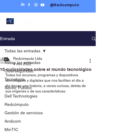
@Redcomputo
Entrada
Todas las entradas
Redcómputo Ltda
Todas las entradas
4 nov 2022
10 curiosidades sobre el mundo tecnológico
Ciberseguridad
Todas los recursos, programas y dispositivos 
Tecnología
tecnológicos y digitales que nos facilitan el día a 
día tienen una historia, a veces curiosa, detrás de 
Sector Público
sus orígenes o de sus características.
Dell Technologies
Redcómputo
Gestión de servicios
Andicom
MinTIC