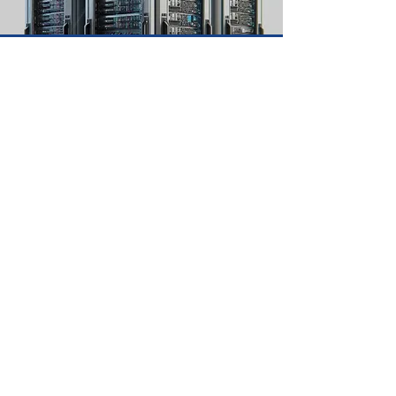
Infraestrucura TI
Brindamos una alternativa que garantice equilibro entre
tecnología
(hardware y software) y presupuesto
Ciberseguridad
Entregamos una estrategia de seguridad informática
única que
identifique vulnerabilidades y detenga
amenazas