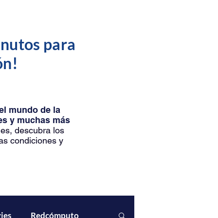
inutos para
ón!
del mundo de la
ntes y muchas más
les, descubra los
as condiciones y
ies
Redcómputo