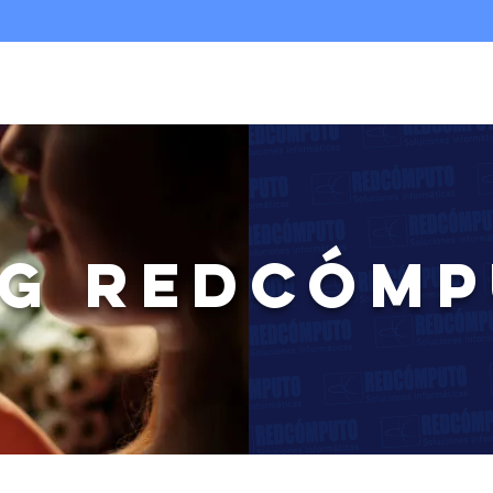
Nosotros
Infraestructura TI
Multicloud
G REDCÓM