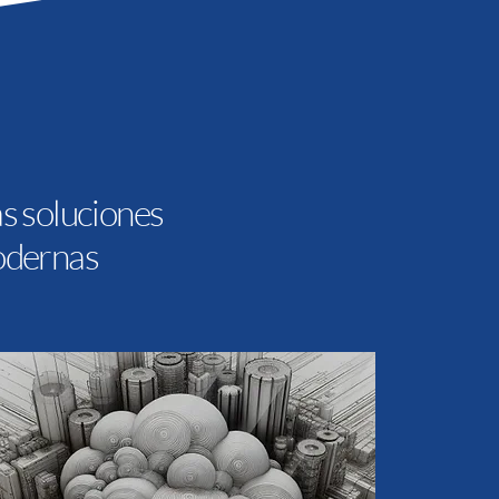
s soluciones
odernas