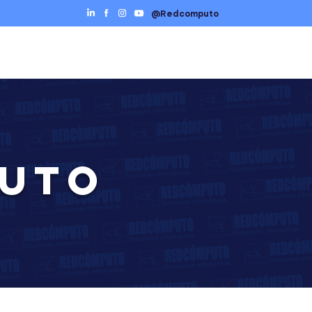
@Redcomputo
Ciberseguridad
Servicios TI
Contáctenos
PUTO