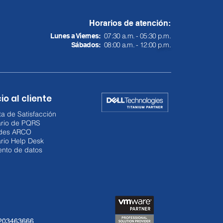
Horarios de atención:
07:30 a.m. - 05:30 p.m.
Lunes a Viernes:
08:00 a.m. - 12:00
p.m.
Sábados:
io al cliente
a de Satisfacción
ario de PQRS
udes ARCO
rio Help Desk
ento de datos
3203463666