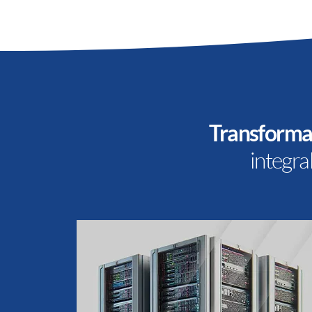
Transformac
integr