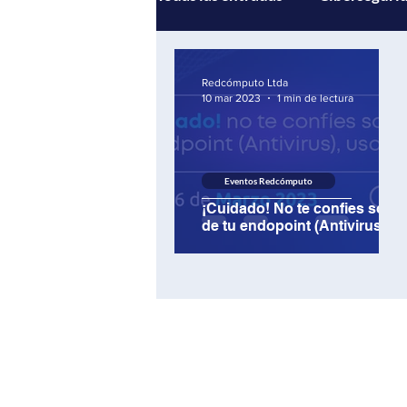
Gestión de servicios
Andi
Redcómputo Ltda
10 mar 2023
1 min de lectura
Multicloud
Inteligencia Ar
Eventos Redcómputo
¡Cuidado! No te confies solo
de tu endopoint (Antivirus)