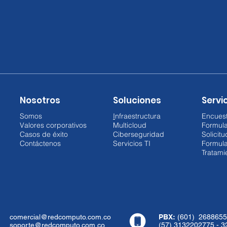
Nosotros
Soluciones
Servic
Somos
I
nfraestructura
Encuest
Valores corporativos
Multicloud
Formul
Casos de éxito
Ciberseguridad
Solicit
Contáctenos
Servicios TI
Formula
Tratami
comercial@redcomputo.com.co
PBX:
(601) 2688655
soporte@redcomputo.com.co
(57) 3132202775 - 