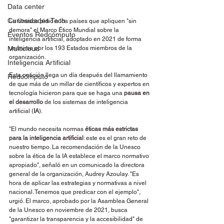
Data center
Curiosidades Tech
La Unesco pidió a los países que apliquen "sin 
demora" el Marco Ético Mundial sobre la 
Eventos Redcómputo
inteligencia artificial, adoptado en 2021 de forma 
Multicloud
unánime por los 193 Estados miembros de la 
organización.
Inteligencia Artificial
Esta petición llega un día después del llamamiento 
Redcómputo
de que más de un millar de científicos y expertos en 
tecnología hicieron para que se haga una 
pausa en 
el desarrollo
 de los sistemas de inteligencia 
artificial (
IA
).
"El mundo necesita normas 
éticas más estrictas 
para la inteligencia artificial
: este es el gran reto de 
nuestro tiempo. La recomendación de la Unesco 
sobre la ética de la IA establece el marco normativo 
apropiado", señaló en un comunicado la directora 
general de la organización, Audrey Azoulay. "Es 
hora de aplicar las estrategias y normativas a nivel 
nacional. Tenemos que predicar con el ejemplo", 
urgió. El marco, aprobado por la Asamblea General 
de la Unesco en noviembre de 2021, busca 
"garantizar la transparencia y la accesibilidad" de 