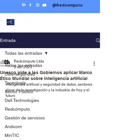
@Redcomputo
Entrada
Todas las entradas
Redcómputo Ltda
Todas las entradas
3 abr 2023
Unesco pide a los Gobiernos aplicar Marco
Ciberseguridad
Ético Mundial sobre inteligencia artificial
Tecnología
Inteligencia artificial y seguridad de datos, sectores 
clave de la investigación y la industria de hoy y el 
Sector Público
futuro
Dell Technologies
Redcómputo
Gestión de servicios
Andicom
MinTIC