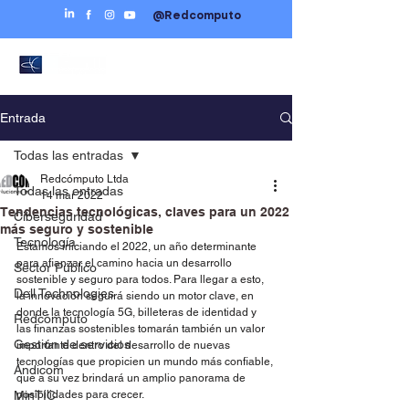
@Redcomputo
Entrada
Todas las entradas
Redcómputo Ltda
Todas las entradas
14 mar 2022
Tendencias tecnológicas, claves para un 2022
Ciberseguridad
más seguro y sostenible
Tecnología
Estamos iniciando el 2022, un año determinante 
para afianzar el camino hacia un desarrollo 
Sector Público
sostenible y seguro para todos. Para llegar a esto, 
Dell Technologies
la innovación seguirá siendo un motor clave, en 
donde la tecnología 5G, billeteras de identidad y 
Redcómputo
las finanzas sostenibles tomarán también un valor 
Gestión de servicios
importante dentro del desarrollo de nuevas 
tecnologías que propicien un mundo más confiable, 
Andicom
que a su vez brindará un amplio panorama de 
MinTIC
posibilidades para crecer.