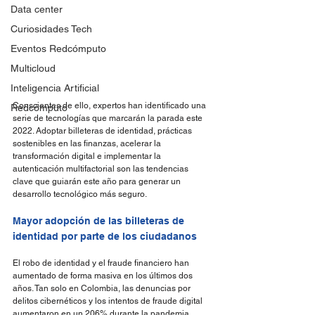
Data center
Curiosidades Tech
Eventos Redcómputo
Multicloud
Inteligencia Artificial
Conscientes de ello, expertos han identificado una 
Redcómputo
serie de tecnologías que marcarán la parada este 
2022. Adoptar billeteras de identidad, prácticas 
sostenibles en las finanzas, acelerar la 
transformación digital e implementar la 
autenticación multifactorial son las tendencias 
clave que guiarán este año para generar un 
desarrollo tecnológico más seguro.
Mayor adopción de las billeteras de 
identidad por parte de los ciudadanos
El robo de identidad y el fraude financiero han 
aumentado de forma masiva en los últimos dos 
años. Tan solo en Colombia, las denuncias por 
delitos cibernéticos y los intentos de fraude digital 
aumentaron en un 206% durante la pandemia, 