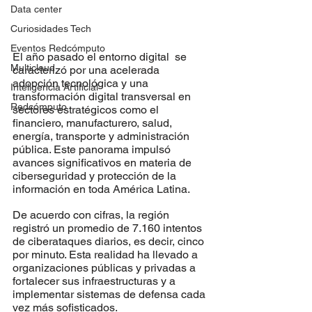
Data center
Curiosidades Tech
Eventos Redcómputo
El año pasado el entorno digital  se 
Multicloud
caracterizó por una acelerada 
adopción tecnológica y una 
Inteligencia Artificial
transformación digital transversal en 
Redcómputo
sectores estratégicos como el 
financiero, manufacturero, salud, 
energía, transporte y administración 
pública. Este panorama impulsó 
avances significativos en materia de 
ciberseguridad y protección de la 
información en toda América Latina.
De acuerdo con cifras, la región 
registró un promedio de 7.160 intentos 
de ciberataques diarios, es decir, cinco 
por minuto. Esta realidad ha llevado a 
organizaciones públicas y privadas a 
fortalecer sus infraestructuras y a 
implementar sistemas de defensa cada 
vez más sofisticados.