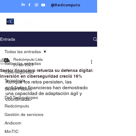
@Redcomputo
Entrada
Todas las entradas
Redcómputo Ltda
Todas las entradas
23 abr 2025
Sector financiero refuerza su defensa digital:
Ciberseguridad
inversión en ciberseguridad creció 16%
Tecnología
Aunque los retos persisten, las 
entidades financieras han demostrado 
Sector Público
una capacidad de adaptación ágil y 
Dell Technologies
coordinada.
Redcómputo
Gestión de servicios
Andicom
MinTIC