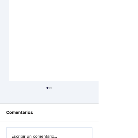
Comentarios
Los crímenes
Sector financie
Escribir un comentario...