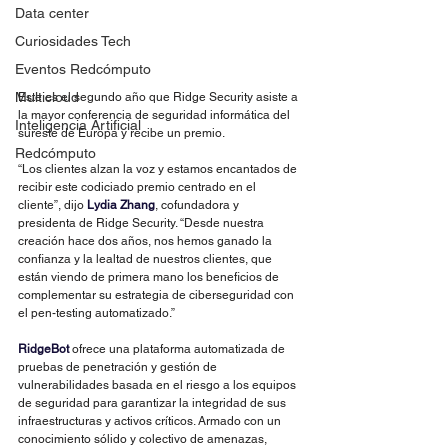
Data center
Curiosidades Tech
Eventos Redcómputo
Multicloud
Este es el segundo año que Ridge Security asiste a 
la mayor conferencia de seguridad informática del 
Inteligencia Artificial
sureste de Europa y recibe un premio.
Redcómputo
“Los clientes alzan la voz y estamos encantados de 
recibir este codiciado premio centrado en el 
cliente”, dijo 
Lydia Zhang
, cofundadora y 
presidenta de Ridge Security. “Desde nuestra 
creación hace dos años, nos hemos ganado la 
confianza y la lealtad de nuestros clientes, que 
están viendo de primera mano los beneficios de 
complementar su estrategia de ciberseguridad con 
el pen-testing automatizado.”
RidgeBot 
ofrece una plataforma automatizada de 
pruebas de penetración y gestión de 
vulnerabilidades basada en el riesgo a los equipos 
de seguridad para garantizar la integridad de sus 
infraestructuras y activos críticos. Armado con un 
conocimiento sólido y colectivo de amenazas, 