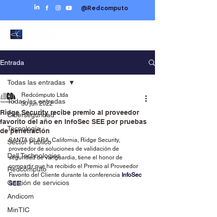
@Redcomputo
Entrada
Todas las entradas
Redcómputo Ltda
Todas las entradas
30 jun 2022
Ridge Security recibe premio al proveedor
Ciberseguridad
favorito del año en InfoSec SEE por pruebas
Tecnología
de penetración
SANTA CLARA, California, Ridge Security, 
Sector Público
proveedor de soluciones de validación de 
Dell Technologies
seguridad de vanguardia, tiene el honor de 
compartir que ha recibido el Premio al Proveedor 
Redcómputo
Favorito del Cliente durante la conferencia 
InfoSec 
Gestión de servicios
SEE
.
Andicom
MinTIC