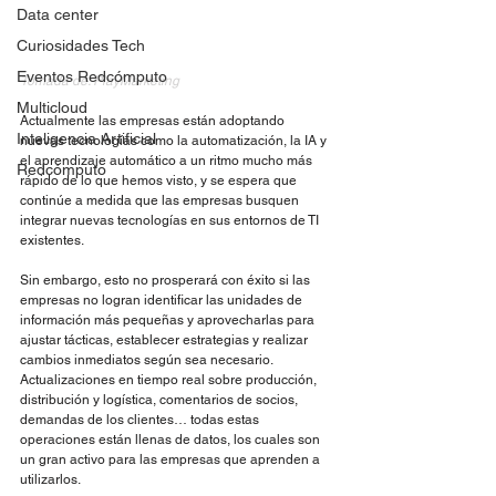
Data center
Curiosidades Tech
Eventos Redcómputo
Tomada de: PlayMarketing
Multicloud
Actualmente las empresas están adoptando 
Inteligencia Artificial
nuevas tecnologías como la automatización, la IA y 
el aprendizaje automático a un ritmo mucho más 
Redcómputo
rápido de lo que hemos visto, y se espera que 
continúe a medida que las empresas busquen 
integrar nuevas tecnologías en sus entornos de TI 
existentes. 
Sin embargo, esto no prosperará con éxito si las 
empresas no logran identificar las unidades de 
información más pequeñas y aprovecharlas para 
ajustar tácticas, establecer estrategias y realizar 
cambios inmediatos según sea necesario. 
Actualizaciones en tiempo real sobre producción, 
distribución y logística, comentarios de socios, 
demandas de los clientes… todas estas 
operaciones están llenas de datos, los cuales son 
un gran activo para las empresas que aprenden a 
utilizarlos. 