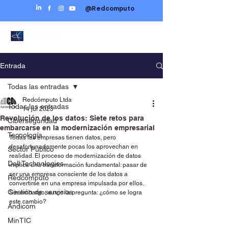
@Redcomputo
Entrada
Todas las entradas
Redcómputo Ltda
Todas las entradas
14 jul 2023
Revolución de los datos: Siete retos para
Ciberseguridad
embarcarse en la modernización empresarial
Tecnología
Todas las empresas tienen datos, pero 
desafortunadamente pocas los aprovechan en 
Sector Público
realidad. El proceso de modernización de datos 
Dell Technologies
implica una transformación fundamental: pasar de 
ser una empresa consciente de los datos a 
Redcómputo
convertirse en una empresa impulsada por ellos. 
Gestión de servicios
Sin embargo, surge la pregunta: ¿cómo se logra 
este cambio? 
Andicom
MinTIC